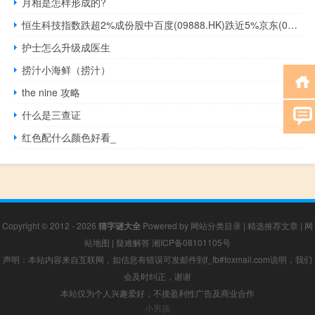
月相是怎样形成的?
恒生科技指数跌超2%成份股中百度(09888.HK)跌近5%京东(09618.HK)、哔哩哔哩(09626.HK)跌超3%美团(03690.HK)跌超2%
护士怎么升级成医生
捞汁小海鲜（捞汁）
the nine 攻略
什么是三查证
红色配什么颜色好看_
Copyright © 2012 - 2026
猜字谜大全
Powered by
网站分类目录
|
精选推荐文章
|
网
站地图
|
疑难解答
湘ICP备08101105号
声明：本站内容来自互联网，如信息有错误可发邮件到f_fb#foxmail.com说明，我们
会及时纠正，谢谢
本站仅为个人兴趣爱好，不接盈利性广告及商业合作
小男孩