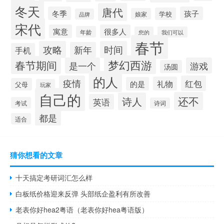
冬天
唐代
冬季
孩子
学校
娘家
品牌
宋代
寓意
很多人
年龄
您的
我们可以
春节
攻略
时间
新年
手机
梦幻西游
春节期间
是一个
游戏
汤圆
的人
疫情
红包
礼物
的是
父母
玩家
自己的
还不
诗人
英语
考试
诗词
都是
适合
猜你想看的文章
十天搞定考研词汇怎么样
白板纸价格迎来反弹 头部纸企盈利有所改善
老表你好hea2粤语（老表你好hea粤语版）