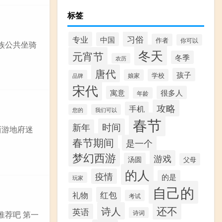
标签
习俗
专业
中国
作者
你可以
族公共坐骑
冬天
元宵节
冬季
农历
唐代
孩子
学校
娘家
品牌
宋代
寓意
很多人
年龄
攻略
手机
您的
我们可以
春节
时间
新年
西游地府迷
春节期间
是一个
梦幻西游
游戏
汤圆
父母
的人
疫情
的是
玩家
自己的
红包
礼物
考试
还不
诗人
英语
诗词
推荐吧 第一