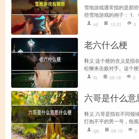
雪地游戏通常指的是那些
些雪地游戏的例子： 1. 
xd
12-31
0
老六什么梗
释义 这个梗的含义是指
松懈来击败对手。这个梗最
lls
08-18
0
六哥是什么意
释义 六哥是指在不同领
打抱不平的男一号，电视
lgs
08-13
0