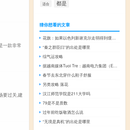
都是
适合
猜你想看的文章
花旗：如果以色列新谢克尔走弱得到缓解以色列央行可能会进入宽松周期
是一款非常
“秦之群臣曰”的出处是哪里
综气运攻略
据越南媒体Tuoi Tre：越南电力集团（EVN）预计2024-2025年北部地区将面临电力短缺风险
春节去东北穿什么鞋子舒服
另类攻略 落花
汉江师范学院是211大学吗
场要过关,建
79是不是质数
过年前吃饭敬酒怎么说
“无境是真机”的出处是哪里