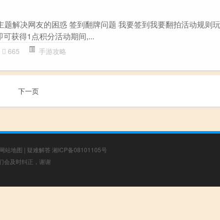
”主题解决网友的困惑 签到翻牌问题 我要签到我要翻拍活动规则
可获得1点积分活动期间,...
665
手游攻略
下一页
网站地图
|
疑难解答
湘ICP备08101105号
，我们会及时纠正，谢谢