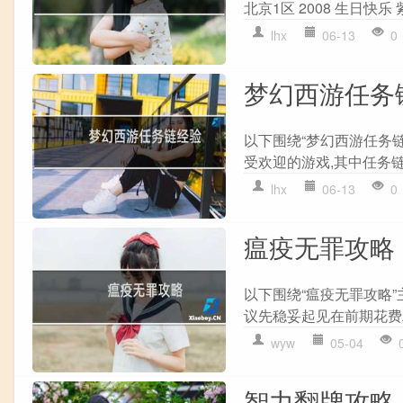
北京1区 2008 生日快乐 
lhx
06-13
0
梦幻西游任务
以下围绕“梦幻西游任务
受欢迎的游戏,其中任务链
lhx
06-13
0
瘟疫无罪攻略
以下围绕“瘟疫无罪攻略”
议先稳妥起见在前期花费精
wyw
05-04
智力翻牌攻略