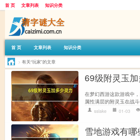
首 页
文章列表
知识分类
首 页
文章列表
知识分类
>
有关“玩家”的文章
69级附灵玉
在梦幻西游这款游戏中，
属性满层的附灵玉在战斗中
sslake
01-03
雪地游戏有哪