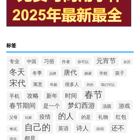
标签
元宵节
习俗
专业
中国
作者
你可以
农历
冬天
唐代
冬季
孩子
学校
娘家
品牌
宋代
寓意
很多人
年龄
您的
我们可以
春节
攻略
时间
新年
手机
梦幻西游
春节期间
是一个
游戏
汤圆
的人
疫情
红包
礼物
的是
父母
玩家
自己的
还不
诗人
英语
考试
诗词
都是
适合