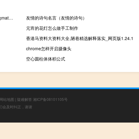
华为Mate30系列全球发布会（华为mate30系列国行版发布会(华为mate30国内发布会)）
友情的诗句名言（友情的诗句）
元宵的花灯怎么做手工制作
香港马资料大资料大全,陋巷精选解释落实_网页版1.24.1
chrome怎样开启摄像头
空心圆柱体体积公式
网站地图
|
疑难解答
湘ICP备08101105号
，我们会及时纠正，谢谢