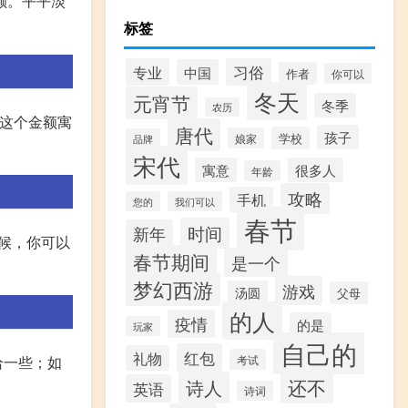
额。平平淡
标签
习俗
专业
中国
作者
你可以
冬天
元宵节
冬季
农历
。这个金额寓
唐代
孩子
学校
娘家
品牌
宋代
寓意
很多人
年龄
攻略
手机
您的
我们可以
春节
时间
新年
时候，你可以
春节期间
是一个
梦幻西游
游戏
汤圆
父母
的人
疫情
的是
玩家
自己的
红包
礼物
考试
给一些；如
还不
诗人
英语
诗词