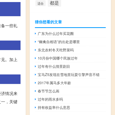
都是
适合
猜你想看的文章
准备一些礼
广东为什么过年买花圈
“幽禽自相语”的出处是哪里
东北农村冬天吃野菜吗
10月份中国哪个民族过年
常见。加上
过年有什么情景剧目
宝马Z5发现在雪地里玩耍引擎声音不错
2017年属马多大年龄
春节节怎么画
经济情况来
过年的雨水多吗
之一，关键
持有收益率什么意思