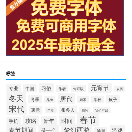
标签
元宵节
习俗
专业
中国
作者
你可以
农历
冬天
唐代
冬季
孩子
学校
娘家
品牌
宋代
寓意
很多人
年龄
您的
我们可以
春节
攻略
时间
新年
手机
梦幻西游
春节期间
是一个
游戏
汤圆