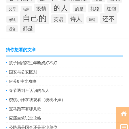
的人
疫情
红包
礼物
的是
父母
玩家
自己的
还不
诗人
英语
考试
诗词
都是
适合
猜你想看的文章
孩子回娘家过年断奶好不好
国安与公安区别
伊苏8 中文攻略
春节遇到不认识的亲人
樱桃小妹在线观看（樱桃小妹）
宝马跑车有哪几款
应届生笔试全攻略
公路局是国企还是事业单位