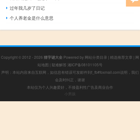
过年我几岁了日记
个人养老金是什么意思
Copyright © 2012 - 2026
猜字谜大全
Powered by
网站分类目录
|
精选推荐文章
|
网
站地图
|
疑难解答
湘ICP备08101105号
声明：本站内容来自互联网，如信息有错误可发邮件到f_fb#foxmail.com说明，我们
会及时纠正，谢谢
本站仅为个人兴趣爱好，不接盈利性广告及商业合作
小男孩