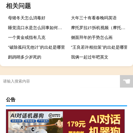
相关问题
母猪冬天怎么消毒好
大年三十有看春晚吗英语
睡觉流口水是怎么回事如何治疗（睡觉流口水是肾虚吗）
摩托罗拉z1拆机视频（摩托罗拉z10）
一个黄金戒指有几克
侧面拜年的手势怎么画
“破除孤闷无他计”的出处是哪里
“王良若许相抬策”的出处是哪里
鹧鸪哨多少岁死的
我俩一起过年吧英文
☚
公告