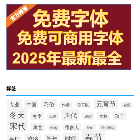
标签
元宵节
习俗
专业
中国
作者
你可以
农历
冬天
唐代
冬季
孩子
学校
娘家
品牌
宋代
寓意
很多人
年龄
您的
我们可以
春节
攻略
时间
新年
手机