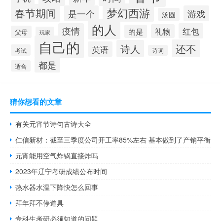
梦幻西游
春节期间
是一个
游戏
汤圆
的人
疫情
红包
礼物
的是
父母
玩家
自己的
还不
诗人
英语
考试
诗词
都是
适合
猜你想看的文章
有关元宵节诗句古诗大全
仁信新材：截至三季度公司开工率85%左右 基本做到了产销平衡
元宵能用空气炸锅直接炸吗
2023年辽宁考研成绩公布时间
热水器水温下降快怎么回事
拜年拜不停道具
专科生考研必须知道的问题