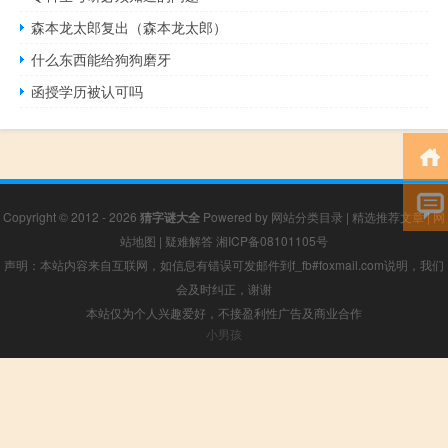
森本龙太郎复出（森本龙太郎）
什么东西能给狗狗磨牙
函授学历被认可吗
Copyright © 2012 - 2026
猜字谜大全
Powered by
网站分类目录
|
精选推荐文章
|
网
站地图
|
疑难解答
湘ICP备08101105号
声明：本站内容来自互联网，如信息有错误可发邮件到f_fb#foxmail.com说明，我们
会及时纠正，谢谢
本站仅为个人兴趣爱好，不接盈利性广告及商业合作
小男孩