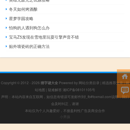
冬天如何烤酒酿
星梦学园攻略
怕狗的人遇到狗怎么办
宝马Z5发现在雪地里玩耍引擎声音不错
贴外墙瓷砖的正确方法
Copyright © 2012 - 2026
猜字谜大全
Powered by
网站分类目录
|
精选推荐文章
|
网
站地图
|
疑难解答
湘ICP备08101105号
声明：本站内容来自互联网，如信息有错误可发邮件到f_fb#foxmail.com说明，我们
会及时纠正，谢谢
本站仅为个人兴趣爱好，不接盈利性广告及商业合作
小男孩