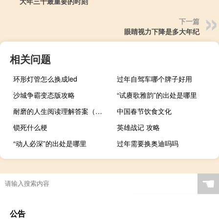
大年三十最重要的时刻
下一篇
眼睛视力下降是多大年纪
相关问题
环形灯管怎么换成led
过年自驾车哪个牌子好用
沙城争霸变态版攻略
“试赓歌雅韵”的出处是哪里
耐磨的人生阅读理解答案（耐磨的人生阅读答案）
中国春节饮食文化
锁死什么梗
英雄战记 攻略
“动人必深”的出处是哪里
过年需要换奥迪吗吗
☚
公告