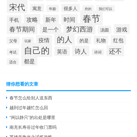
宋代
寓意
很多人
年龄
您的
我们可以
春节
攻略
时间
新年
手机
梦幻西游
春节期间
是一个
游戏
汤圆
的人
疫情
红包
礼物
的是
父母
玩家
自己的
还不
诗人
英语
考试
诗词
都是
适合
猜你想看的文章
春节怎么给别人送东西
越到过年越忙怎么回
“闲以静只”的出处是哪里
南充长寿谷过年收门票吗
英雄无敌光之试炼攻略