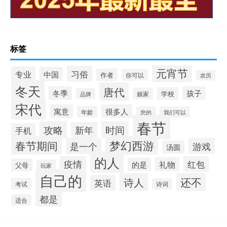
标签
元宵节
习俗
专业
中国
作者
你可以
农历
冬天
唐代
冬季
孩子
学校
娘家
品牌
宋代
寓意
很多人
年龄
您的
我们可以
春节
攻略
时间
新年
手机
梦幻西游
春节期间
是一个
游戏
汤圆
的人
疫情
红包
礼物
的是
父母
玩家
自己的
还不
诗人
英语
考试
诗词
都是
适合