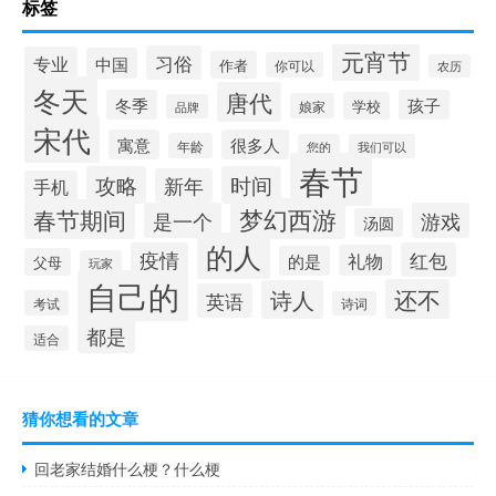
标签
元宵节
习俗
专业
中国
作者
你可以
农历
冬天
唐代
冬季
孩子
学校
娘家
品牌
宋代
寓意
很多人
年龄
您的
我们可以
春节
攻略
时间
新年
手机
梦幻西游
春节期间
是一个
游戏
汤圆
的人
疫情
红包
礼物
的是
父母
玩家
自己的
还不
诗人
英语
考试
诗词
都是
适合
猜你想看的文章
回老家结婚什么梗？什么梗