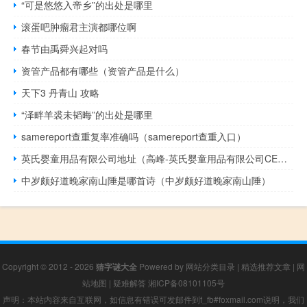
“可是悠悠入帝乡”的出处是哪里
滚蛋吧肿瘤君主演都哪位啊
春节由禹舜兴起对吗
资管产品都有哪些（资管产品是什么）
天下3 丹青山 攻略
“泽畔羊裘未韬晦”的出处是哪里
samereport查重复率准确吗（samereport查重入口）
英氏婴童用品有限公司地址（高峰-英氏婴童用品有限公司CEO介绍）
中岁颇好道晚家南山陲是哪首诗（中岁颇好道晚家南山陲）
Copyright © 2012 - 2026
猜字谜大全
Powered by
网站分类目录
|
精选推荐文章
|
网
站地图
|
疑难解答
湘ICP备08101105号
声明：本站内容来自互联网，如信息有错误可发邮件到f_fb#foxmail.com说明，我们