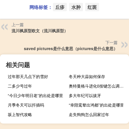
网络标签：
丘疹
水肿
红斑
上一篇
流川枫原型欧文（流川枫原型）
下一篇
saved pictures是什么意思（pictures是什么意思）
相关问题
过年那天几点下的雪好
冬天种大蒜如何保存
二多少号过年
奥特曼格斗进化0按键怎么调（奥特曼格斗进化0按键）
“今日少年明日老”的出处是哪里
多大年纪可以拔牙
月季冬天可以扦插吗
“幸陪鸾辇出鸿都”的出处是哪里
坂上智代攻略
走失狗狗怎么回家过年