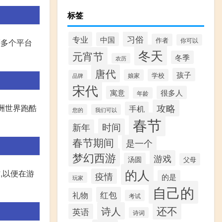
标签
习俗
专业
中国
作者
你可以
等多个平台
冬天
元宵节
冬季
农历
唐代
孩子
学校
娘家
品牌
宋代
寓意
很多人
年龄
攻略
洲世界跑酷
手机
您的
我们可以
春节
时间
新年
春节期间
是一个
梦幻西游
游戏
汤圆
父母
的人
,以便在游
疫情
的是
玩家
自己的
红包
礼物
考试
还不
诗人
英语
诗词