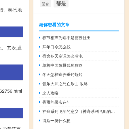
都是
适合
失措。熟悉地
猜你想看的文章
春节相声为啥不是德云社出
拜年口令怎么找
。 其次,通
宿舍冬天空调怎么省电
单机中国象棋残局攻略
冬天怎样寄养垂钓蚯蚓
音乐大师之死亡乐曲 攻略
56.html
之人攻略
香甜的果实造句
神舟系列飞船的意义（神舟系列飞船的资料）
博綦一笑什么梗
,毕竟还有