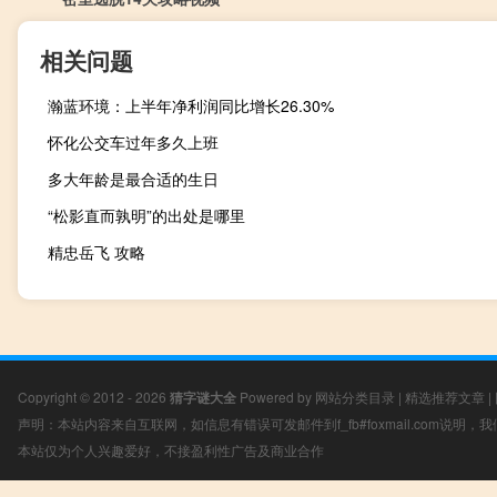
相关问题
瀚蓝环境：上半年净利润同比增长26.30%
怀化公交车过年多久上班
多大年龄是最合适的生日
“松影直而孰明”的出处是哪里
精忠岳飞 攻略
Copyright © 2012 - 2026
猜字谜大全
Powered by
网站分类目录
|
精选推荐文章
|
声明：本站内容来自互联网，如信息有错误可发邮件到f_fb#foxmail.com说明
本站仅为个人兴趣爱好，不接盈利性广告及商业合作