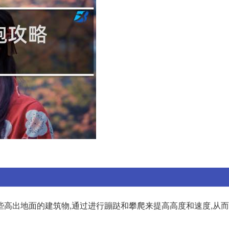
些高出地面的建筑物,通过进行蹦跶和攀爬来提高高度和速度,从