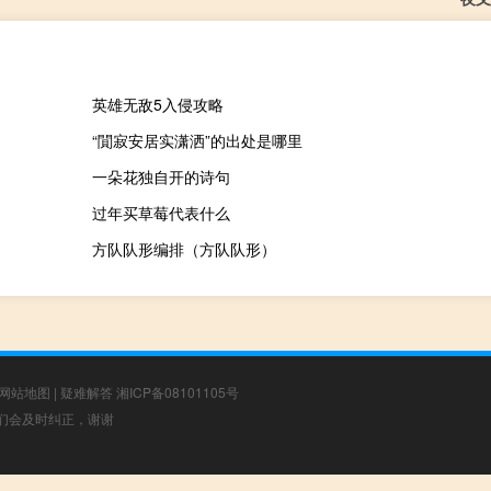
英雄无敌5入侵攻略
“閴寂安居实潇洒”的出处是哪里
一朵花独自开的诗句
过年买草莓代表什么
方队队形编排（方队队形）
网站地图
|
疑难解答
湘ICP备08101105号
，我们会及时纠正，谢谢