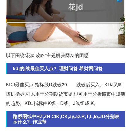
以下围绕“花jd 攻略”主题解决网友的困惑
kdj的j线最佳买入点?_理财问答-希财网问答
KDJ最佳买点:指标线D跌破20——跌破后买入。KDJ又叫
随机指标,可以用于分期期货市场,也可用于分析股市中短期
的趋势。KDJ指标由K线、D线、J线组成,K。
路桥图纸中HZ,ZH,CIK,CK,ay,az,R,T,L,lo,JD分别表
示什么?_作业帮