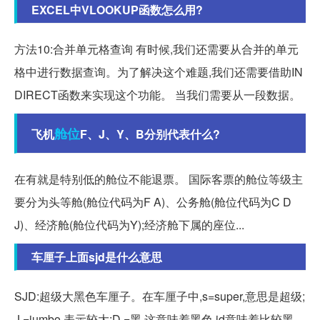
EXCEL中VLOOKUP函数怎么用?
方法10:合并单元格查询 有时候,我们还需要从合并的单元
格中进行数据查询。为了解决这个难题,我们还需要借助IN
DIRECT函数来实现这个功能。 当我们需要从一段数据。
舱位
飞机
F、J、Y、B分别代表什么?
在有就是特别低的舱位不能退票。 国际客票的舱位等级主
要分为头等舱(舱位代码为F A)、公务舱(舱位代码为C D
J)、经济舱(舱位代码为Y);经济舱下属的座位...
车厘子上面sjd是什么意思
SJD:超级大黑色车厘子。在车厘子中,s=super,意思是超级;
J =jumbo,表示较大;D =黑,这意味着黑色,jd意味着比较黑,