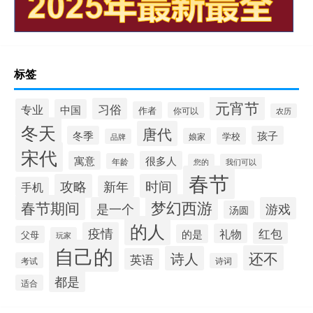
标签
元宵节
习俗
专业
中国
作者
你可以
农历
冬天
唐代
冬季
孩子
学校
娘家
品牌
宋代
寓意
很多人
年龄
您的
我们可以
春节
攻略
时间
新年
手机
梦幻西游
春节期间
是一个
游戏
汤圆
的人
疫情
红包
礼物
的是
父母
玩家
自己的
还不
诗人
英语
考试
诗词
都是
适合