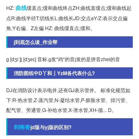
曲线
HZ:
缓直点;缓和曲线终点ZH:曲线直缓点;缓和曲线起
点R:曲线半径T:切线长L:曲线长JD:交点aY/Z:表示交点偏
角;Y右偏、Z左偏 HZ: 曲线缓直点;缓和。
j到底怎么读_作业帮
g [dʒiː]j [dʒeɪ] 音标.g发"鸡"的音j发的是拼音zhei的音
消防图纸中D丫和亅YzM各代表什么?
DJ在消防设计表示电井,还有GJ表示管井。 标准化规范如
下:R-热水管,Z-蒸汽管,N-凝结水管,P-膨胀水管、排污管、
配气管、旁通管,G-补给水管,X-泄水管,XH-循... D。
剑南春
jd版与yj版的区别?