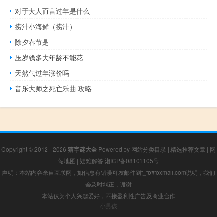
对于大人而言过年是什么
捞汁小海鲜（捞汁）
除夕春节是
压岁钱多大年龄不能花
天然气过年涨价吗
音乐大师之死亡乐曲 攻略
Copyright © 2012 - 2026
猜字谜大全
Powered by
网站分类目录
|
精选推荐文章
|
网
站地图
|
疑难解答
湘ICP备08101105号
声明：本站内容来自互联网，如信息有错误可发邮件到f_fb#foxmail.com说明，我们
会及时纠正，谢谢
本站仅为个人兴趣爱好，不接盈利性广告及商业合作
小男孩