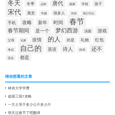
冬天
唐代
冬季
孩子
学校
娘家
品牌
宋代
寓意
很多人
年龄
您的
我们可以
春节
攻略
时间
新年
手机
梦幻西游
春节期间
是一个
游戏
汤圆
的人
疫情
红包
礼物
的是
父母
玩家
自己的
还不
诗人
英语
考试
诗词
都是
适合
猜你想看的文章
林肯大学学费
超级三国1攻略
一方土等于多少公斤多少斤
明天过春节了吧翻译