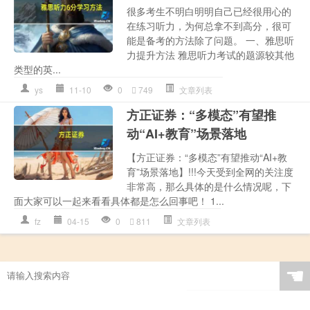
很多考生不明白明明自己已经很用心的
在练习听力，为何总拿不到高分，很可
能是备考的方法除了问题。 一、雅思听
力提升方法 雅思听力考试的题源较其他
类型的英...
ys
11-10
0
749
文章列表
方正证券：“多模态”有望推
动“AI+教育”场景落地
【方正证券：“多模态”有望推动“AI+教
育”场景落地】!!!今天受到全网的关注度
非常高，那么具体的是什么情况呢，下
面大家可以一起来看看具体都是怎么回事吧！ 1...
fz
04-15
0
811
文章列表
☚