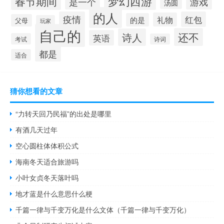
梦幻西游
春节期间
是一个
游戏
汤圆
的人
疫情
红包
礼物
的是
父母
玩家
自己的
还不
诗人
英语
考试
诗词
都是
适合
猜你想看的文章
“力转天回乃民福”的出处是哪里
有酒几天过年
空心圆柱体体积公式
海南冬天适合旅游吗
小叶女贞冬天落叶吗
地才蓝是什么意思什么梗
千篇一律与千变万化是什么文体（千篇一律与千变万化）