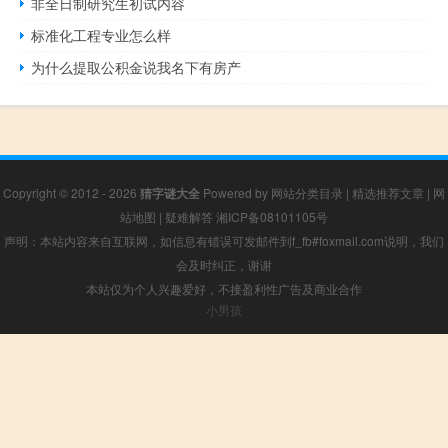
非全日制研究生初试内容
标准化工程专业怎么样
为什么提取公积金说我名下有房产
Copyright © 2012 - 2026
猜字谜大全
Powered by
网站分类目录
|
精选推荐文章
|
网
站地图
|
疑难解答
湘ICP备08101105号
声明：本站内容来自互联网，如信息有错误可发邮件到f_fb#foxmail.com说明，我们
会及时纠正，谢谢
本站仅为个人兴趣爱好，不接盈利性广告及商业合作
小男孩