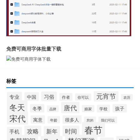
免费可商用字体批量下载
标签
元宵节
习俗
专业
中国
作者
你可以
农历
冬天
唐代
冬季
孩子
学校
娘家
品牌
宋代
寓意
很多人
年龄
您的
我们可以
春节
攻略
时间
新年
手机