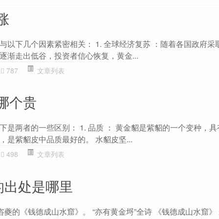
涨
与以下几个因素紧密相关： 1. 全球经济复苏 ：随着各国政府采
逐渐走出低谷，投资者信心恢复，黄金...
787
文章列表
哪个贵
是两者的一些区别： 1. 品质 ： 黄金貂是紫貂的一个变种，
是紫貂皮中品质最好的。 水貂皮坚...
498
文章列表
的出处是哪里
咨夔的《钱德成山水窟》。 “亦有黄金埒”全诗 《钱德成山水窟》 