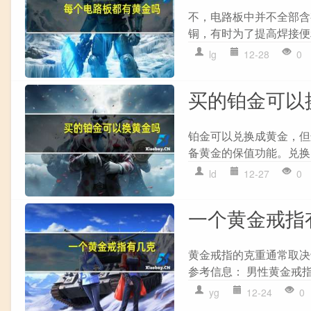
不，电路板中并不全部含
铜，有时为了提高焊接便
lg
12-28
0
买的铂金可以
铂金可以兑换成黄金，但
备黄金的保值功能。兑换
ld
12-27
0
一个黄金戒指
黄金戒指的克重通常取决
参考信息： 男性黄金戒指
yg
12-24
0