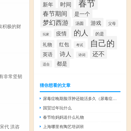
春节
时间
新年
春节期间
是一个
梦幻西游
游戏
汤圆
父母
取积极的财
的人
疫情
的是
玩家
自己的
红包
礼物
考试
还不
诗人
英语
诗词
都是
适合
具有非常坚韧
猜你想看的文章
尿毒症晚期脸浮肿还能活多久（尿毒症晚期）
国贸过年玩什么
春节给妈妈送什么礼物
宋代 洪咨
上海哪里有陶艺培训班