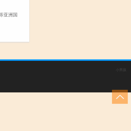
等亚洲国
小男孩