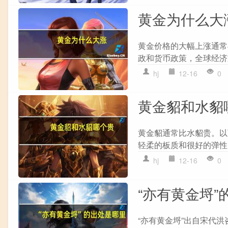
黄金为什么大
黄金价格的大幅上涨通常
政和货币政策，全球经济
hj
12-16
0
黄金貂和水貂
黄金貂通常比水貂贵。以下
轻柔的板质和很好的弹性，
hj
12-16
0
“亦有黄金埒”
“亦有黄金埒”出自宋代洪