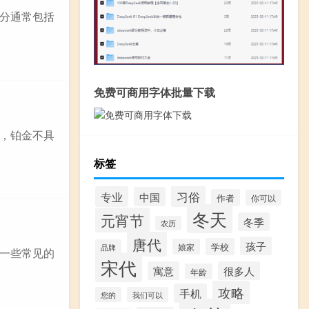
分通常包括
免费可商用字体批量下载
，铂金不具
标签
习俗
专业
中国
作者
你可以
冬天
元宵节
冬季
农历
唐代
孩子
学校
娘家
品牌
一些常见的
宋代
寓意
很多人
年龄
攻略
手机
您的
我们可以