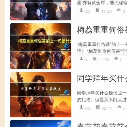
夔 亦有黄金埒，非无瑞锦
jzy
11-22
0
梅蕊重重何俗
“梅蕊重重何俗甚”的上
轻》 “梅蕊重重何俗甚”全
lr
11-20
0
同学拜年买什
同学拜年买什么最便宜一
的礼物。但是又不能太过
txb
02-11
0
春节前春节前