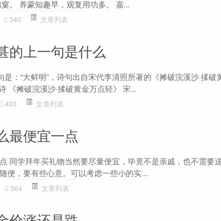
窠。 养蒙知趣早，观复用功多。 嘉...
340
文章列表
甚的上一句是什么
一句是：“大鲜明”，诗句出自宋代李清照所著的《摊破浣溪沙·揉破
诗 《摊破浣溪沙·揉破黄金万点轻》 宋...
403
文章列表
么最便宜一点
点 同学拜年买礼物当然要尽量便宜，毕竟不是亲戚，也不需要
随便，要有些心意。可以考虑一些小的实...
564
文章列表
金价涨还是跌