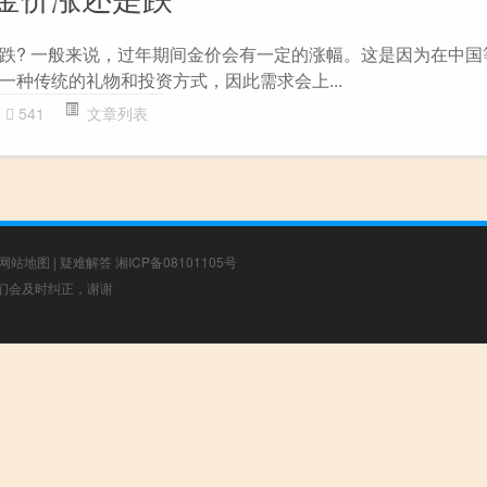
跌? 一般来说，过年期间金价会有一定的涨幅。这是因为在中国
一种传统的礼物和投资方式，因此需求会上...
541
文章列表
网站地图
|
疑难解答
湘ICP备08101105号
，我们会及时纠正，谢谢