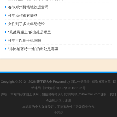
春节郑州机场地铁运营吗
拜年动作都有哪些
女性到了多大年纪绝经
“几处悬崖上”的出处是哪里
拜年可以用手机吗吗
“排比铺张特一途”的出处是哪里
Copyright © 2012 - 2026
猜字谜大全
Powered by
网站分类目录
|
精选推荐文章
|
网
站地图
|
疑难解答
湘ICP备08101105号
声明：本站内容来自互联网，如信息有错误可发邮件到f_fb#foxmail.com说明，我们
会及时纠正，谢谢
本站仅为个人兴趣爱好，不接盈利性广告及商业合作
小男孩