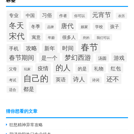
元宵节
习俗
专业
中国
作者
你可以
农历
冬天
唐代
冬季
孩子
学校
娘家
品牌
宋代
寓意
很多人
年龄
您的
我们可以
春节
攻略
时间
新年
手机
梦幻西游
春节期间
是一个
游戏
汤圆
的人
疫情
红包
礼物
的是
父母
玩家
自己的
还不
诗人
英语
考试
诗词
都是
适合
猜你想看的文章
狂怒精神异常攻略
菏泽学院热门专业排名