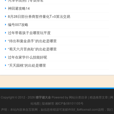
神回避攻略14
8月28日部分券商暂停量化T+0算法交易
编号007攻略
过年带着孩子去哪里玩平度
“待出和羹金鼎手”的出处是哪里
“蜀天六月苦炎歊”的出处是哪里
过年在家学什么技能好呢
“夭夭园桃”的出处是哪里
Copyright © 2012 - 2026
猜字谜大全
Powered by
网站分类目录
|
精选推荐文章
|
网
站地图
|
疑难解答
湘ICP备08101105号
声明：本站内容来自互联网，如信息有错误可发邮件到f_fb#foxmail.com说明，我们