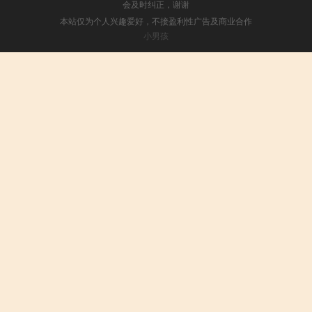
会及时纠正，谢谢
本站仅为个人兴趣爱好，不接盈利性广告及商业合作
小男孩