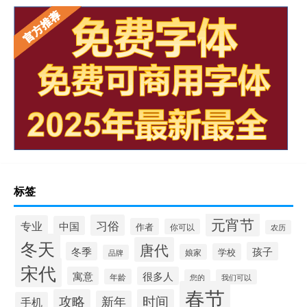
标签
元宵节
习俗
专业
中国
作者
你可以
农历
冬天
唐代
冬季
孩子
学校
娘家
品牌
宋代
寓意
很多人
年龄
您的
我们可以
春节
攻略
时间
新年
手机