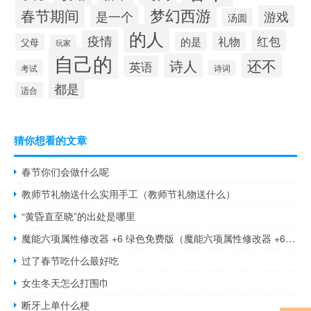
梦幻西游
春节期间
是一个
游戏
汤圆
的人
疫情
红包
礼物
的是
父母
玩家
自己的
还不
诗人
英语
考试
诗词
都是
适合
猜你想看的文章
春节你们会做什么呢
教师节礼物送什么实用手工（教师节礼物送什么）
“黄昏直至晓”的出处是哪里
魔能六项属性修改器 +6 绿色免费版（魔能六项属性修改器 +6 绿色免费版功能简介）
过了春节吃什么最好吃
女生冬天怎么打围巾
断牙上单什么梗