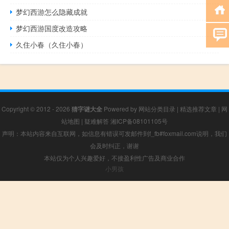
梦幻西游怎么隐藏成就
梦幻西游国度改造攻略
久住小春（久住小春）
Copyright © 2012 - 2026
猜字谜大全
Powered by
网站分类目录
|
精选推荐文章
|
网
站地图
|
疑难解答
湘ICP备08101105号
声明：本站内容来自互联网，如信息有错误可发邮件到f_fb#foxmail.com说明，我们
会及时纠正，谢谢
本站仅为个人兴趣爱好，不接盈利性广告及商业合作
小男孩