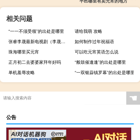
平邑哪里有卖元宵的地方
相关问题
“一一不须受领”的出处是哪里
请给我萌 攻略
张睿李晟最新电视剧（李晟演的所有电视剧）
如何制作过年祝福语
珠海哪里买元宵
可以吃元宵英语怎么说
正月初二去婆婆家拜年好吗
“般鼓催逢逢”的出处是哪里
单机羞辱攻略
“一双银蒜镇罗幕”的出处是哪里
☚
公告