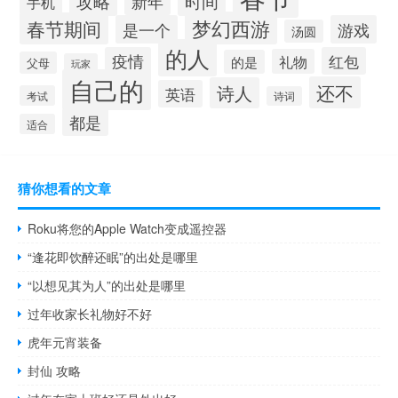
攻略
时间
新年
手机
梦幻西游
春节期间
是一个
游戏
汤圆
的人
疫情
红包
礼物
的是
父母
玩家
自己的
还不
诗人
英语
考试
诗词
都是
适合
猜你想看的文章
Roku将您的Apple Watch变成遥控器
“逢花即饮醉还眠”的出处是哪里
“以想见其为人”的出处是哪里
过年收家长礼物好不好
虎年元宵装备
封仙 攻略