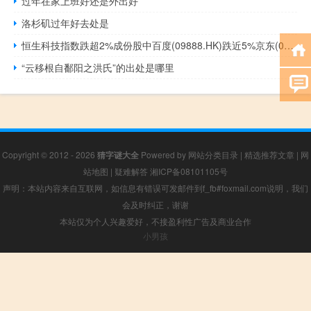
过年在家上班好还是外出好
洛杉矶过年好去处是
恒生科技指数跌超2%成份股中百度(09888.HK)跌近5%京东(09618.HK)、哔哩哔哩(09626.HK)跌超3%美团(03690.HK)跌超2%
“云移根自鄱阳之洪氏”的出处是哪里
Copyright © 2012 - 2026
猜字谜大全
Powered by
网站分类目录
|
精选推荐文章
|
网
站地图
|
疑难解答
湘ICP备08101105号
声明：本站内容来自互联网，如信息有错误可发邮件到f_fb#foxmail.com说明，我们
会及时纠正，谢谢
本站仅为个人兴趣爱好，不接盈利性广告及商业合作
小男孩