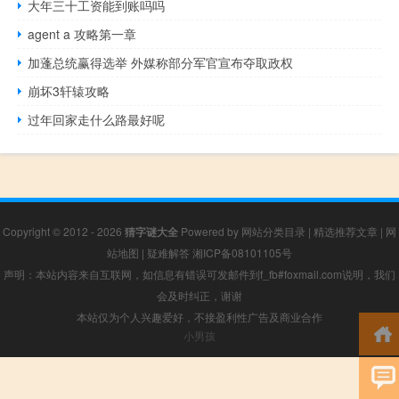
大年三十工资能到账吗吗
agent a 攻略第一章
加蓬总统赢得选举 外媒称部分军官宣布夺取政权
崩坏3轩辕攻略
过年回家走什么路最好呢
Copyright © 2012 - 2026
猜字谜大全
Powered by
网站分类目录
|
精选推荐文章
|
网
站地图
|
疑难解答
湘ICP备08101105号
声明：本站内容来自互联网，如信息有错误可发邮件到f_fb#foxmail.com说明，我们
会及时纠正，谢谢
本站仅为个人兴趣爱好，不接盈利性广告及商业合作
小男孩