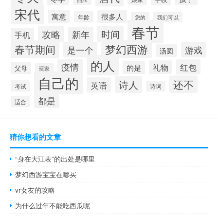
宋代
寓意
很多人
年龄
您的
我们可以
春节
攻略
时间
新年
手机
梦幻西游
春节期间
是一个
游戏
汤圆
的人
疫情
红包
礼物
的是
父母
玩家
自己的
还不
诗人
英语
考试
诗词
都是
适合
猜你想看的文章
“身在大江表”的出处是哪里
梦幻西游宝宝在哪买
vr女友的攻略
为什么过年不能吃西瓜呢