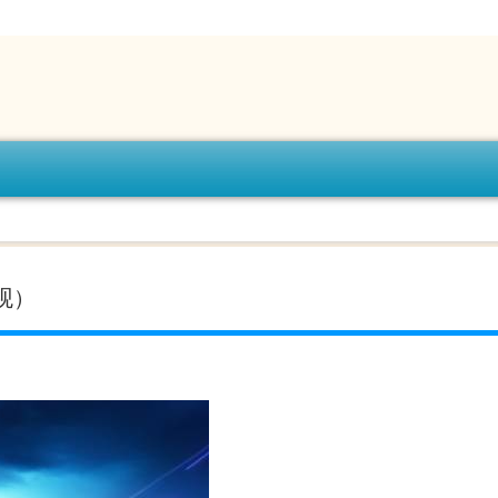
）
外观）