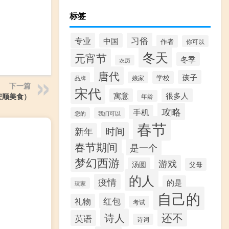
标签
习俗
专业
中国
作者
你可以
冬天
元宵节
冬季
农历
唐代
孩子
学校
娘家
品牌
下一篇
宋代
寓意
很多人
安顺美食）
年龄
攻略
手机
您的
我们可以
春节
时间
新年
春节期间
是一个
梦幻西游
游戏
汤圆
父母
的人
疫情
的是
玩家
自己的
红包
礼物
考试
还不
诗人
英语
诗词