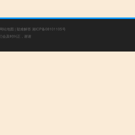
网站地图
|
疑难解答
湘ICP备08101105号
，我们会及时纠正，谢谢