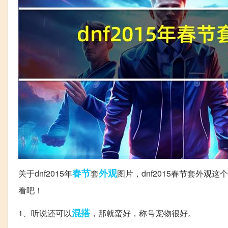
春节
外观
关于dnf2015年
套
图片，dnf2015春节套外
看吧！
混搭
1、听说还可以
，那就蛮好，称号宠物很好。