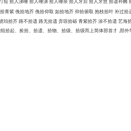
打短 拾人涕唾 拾人唾涕 拾人唾余 拾人牙后 拾人牙慧 拾遗补阙 
拾青紫 俛拾地芥 俛拾仰取 如拾地芥 仰拾俯取 抱枝拾叶 补过拾
琥珀拾芥 路不拾遗 路无拾遗 弃琼拾砾 青紫拾芥 涂不拾遗 艺海
字能组拾起、捡拾、拾遗、拾物、拾级、拾级而上简体部首:扌,部外笔