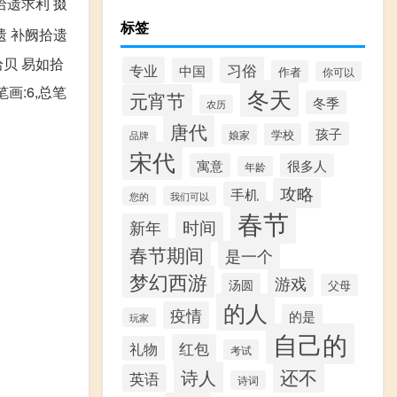
拾遗求利 掇
标签
遗 补阙拾遗
拾贝 易如拾
习俗
专业
中国
作者
你可以
画:6,总笔
冬天
元宵节
冬季
农历
唐代
孩子
学校
娘家
品牌
宋代
寓意
很多人
年龄
攻略
手机
您的
我们可以
春节
时间
新年
春节期间
是一个
梦幻西游
游戏
汤圆
父母
的人
疫情
的是
玩家
自己的
红包
礼物
考试
还不
诗人
英语
诗词