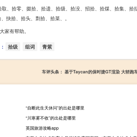
拾取、拾零、掇拾、拾遗、拾级、拾没、招拾、拾煤、拾集、拾
拾、抉拾、拾头、剽拾、拾菜、。
对大家有帮助。
：
拾级
组词
青紫
车评头条： 基于Taycan的保时捷GT渲染 大轿
“自断此生天休问”的出处是哪里
“川寒雾不收”的出处是哪里
英国旅游攻略app