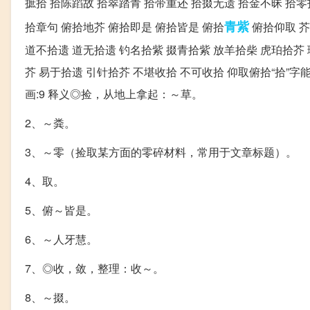
摭拾 拾陈蹈故 拾翠踏青 拾带重还 拾掇无遗 拾金不昧 拾零
青紫
拾章句 俯拾地芥 俯拾即是 俯拾皆是 俯拾
俯拾仰取 芥
道不拾遗 道无拾遗 钓名拾紫 掇青拾紫 放羊拾柴 虎珀拾芥 
芥 易于拾遗 引针拾芥 不堪收拾 不可收拾 仰取俯拾“拾”
画:9 释义◎捡，从地上拿起：～草。
2、～粪。
3、～零（捡取某方面的零碎材料，常用于文章标题）。
4、取。
5、俯～皆是。
6、～人牙慧。
7、◎收，敛，整理：收～。
8、～掇。