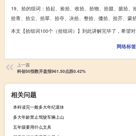
19、拾的组词：拾起、捡拾、收拾、拾物、拾掇、摭拾、
拾青、拾尘、拾翠、拾夺、决拾、整拾、攈拾、拾芥、蒙
本文【拾组词100个（拾组词）】到此讲解完毕了，希望
网络标签
上一篇
科创50指数开盘报961.50点跌0.42%
相关问题
本科读完一般多大年纪退休
多大年龄禁止驾驶车辆上山
五年级要用什么文具