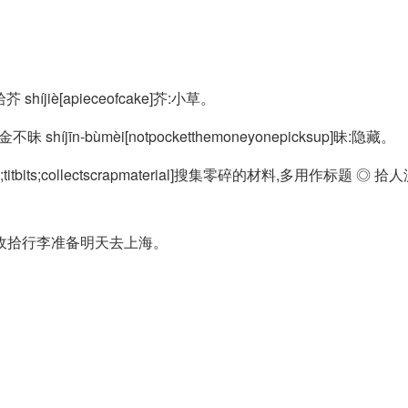
芥 shíjiè[apieceofcake]芥:小草。
n-bùmèi[notpocketthemoneyonepicksup]昧:隐藏。
itbits;collectscrapmaterial]搜集零碎的材料,多用作标题 ◎ 拾人涕
爸收拾行李准备明天去上海。