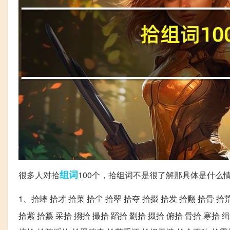
组词
很多人对拾
100个，拾组词不是很了解那具体是什么
1、拾蜯 拾才 拾菜 拾尘 拾翠 拾夺 拾掇 拾发 拾翻 拾骨 拾
拾紫 拾纂 采拾 搊拾 撮拾 蹈拾 剟拾 掇拾 俯拾 骨拾 寒拾 缉