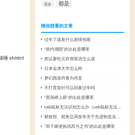
都是
适合
猜你想看的文章
过年了该发什么表情包呢
“依约湖阴”的出处是哪里
唾 shírént
所以要吃元宵用英语怎么读
日本会津大学怎么样
梦幻西游丹青为何意
不打育苗针可以回家过年吗
“雨添碑上藓”的出处是哪里
usb鼠标无法识别怎么办（usb鼠标无法识别）
财政部、税务总局发布关于先进制造业企业增值税加计抵减政策的公告
“郑子家使执讯而与之书”的出处是哪里