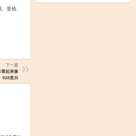
括、筌拾、
下一篇
跑车看起来像
928复兴