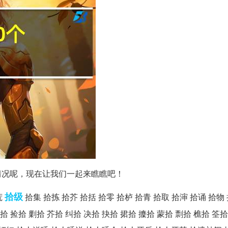
情况呢，现在让我们一起来瞧瞧吧！
拾级
荒
拾集 拾拣 拾芥 拾括 拾零 拾栌 拾青 拾取 拾渖 拾诵 拾物
拾 捡拾 剿拾 芥拾 纠拾 决拾 抉拾 捃拾 攈拾 蒙拾 剽拾 樵拾 筌拾