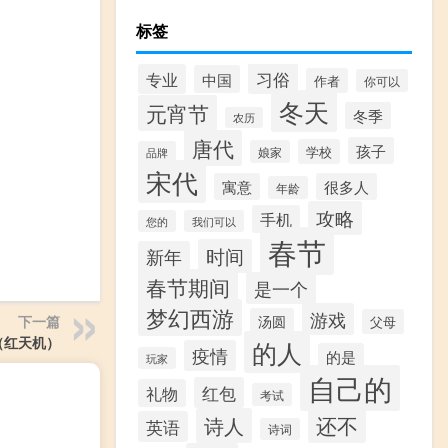
标签
习俗
专业
中国
作者
你可以
冬天
元宵节
冬季
农历
唐代
孩子
学校
娘家
品牌
宋代
寓意
很多人
年龄
攻略
手机
您的
我们可以
春节
时间
新年
春节期间
是一个
梦幻西游
游戏
汤圆
下一篇
父母
（红天机）
的人
疫情
的是
玩家
自己的
红包
礼物
考试
还不
诗人
英语
诗词