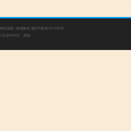
网站地图
|
疑难解答
湘ICP备08101105号
，我们会及时纠正，谢谢