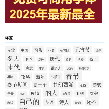
标签
元宵节
习俗
专业
中国
作者
你可以
农历
冬天
唐代
冬季
孩子
学校
娘家
品牌
宋代
寓意
很多人
年龄
您的
我们可以
春节
攻略
时间
新年
手机
梦幻西游
春节期间
是一个
游戏
汤圆
的人
疫情
红包
礼物
的是
父母
玩家
自己的
还不
诗人
英语
考试
诗词