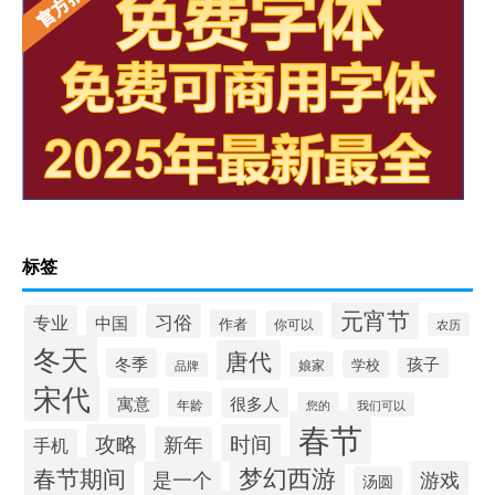
标签
元宵节
习俗
专业
中国
作者
你可以
农历
冬天
唐代
冬季
孩子
学校
娘家
品牌
宋代
寓意
很多人
年龄
您的
我们可以
春节
攻略
时间
新年
手机
梦幻西游
春节期间
是一个
游戏
汤圆