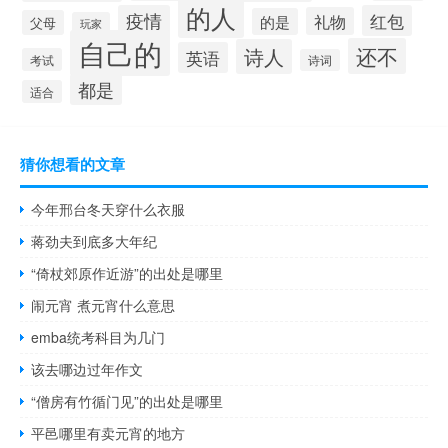
的人
疫情
红包
礼物
的是
父母
玩家
自己的
还不
诗人
英语
考试
诗词
都是
适合
猜你想看的文章
今年邢台冬天穿什么衣服
蒋劲夫到底多大年纪
“倚杖郊原作近游”的出处是哪里
闹元宵 煮元宵什么意思
emba统考科目为几门
该去哪边过年作文
“僧房有竹循门见”的出处是哪里
平邑哪里有卖元宵的地方