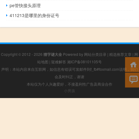
pe管快接头原理
411213是哪里的身份证号
Copyright © 2012 - 2026
猜字谜大全
Powered by
网站分类目录
|
精选推荐文章
|
网
站地图
|
疑难解答
湘ICP备08101105号
声明：本站内容来自互联网，如信息有错误可发邮件到f_fb#foxmail.com说明，我们
会及时纠正，谢谢
本站仅为个人兴趣爱好，不接盈利性广告及商业合作
小男孩