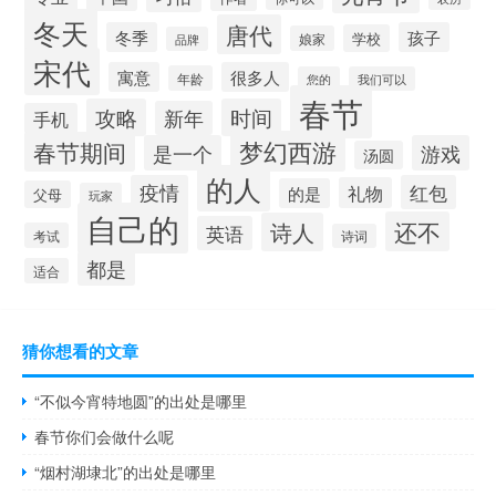
冬天
唐代
冬季
孩子
学校
娘家
品牌
宋代
寓意
很多人
年龄
您的
我们可以
春节
攻略
时间
新年
手机
梦幻西游
春节期间
是一个
游戏
汤圆
的人
疫情
红包
礼物
的是
父母
玩家
自己的
还不
诗人
英语
考试
诗词
都是
适合
猜你想看的文章
“不似今宵特地圆”的出处是哪里
春节你们会做什么呢
“烟村湖埭北”的出处是哪里