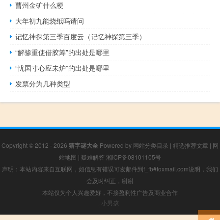
曹州金矿什么梗
大年初九能烧纸吗请问
记忆神探第三季百度云（记忆神探第三季）
“解骖重使借胶筹”的出处是哪里
“忧国寸心应未炉”的出处是哪里
发票分为几种类型
Copyright © 2012 - 2026
猜字谜大全
Powered by
网站分类目录
|
精选推荐文章
|
网
站地图
|
疑难解答
湘ICP备08101105号
声明：本站内容来自互联网，如信息有错误可发邮件到f_fb#foxmail.com说明，我们
会及时纠正，谢谢
本站仅为个人兴趣爱好，不接盈利性广告及商业合作
小男孩