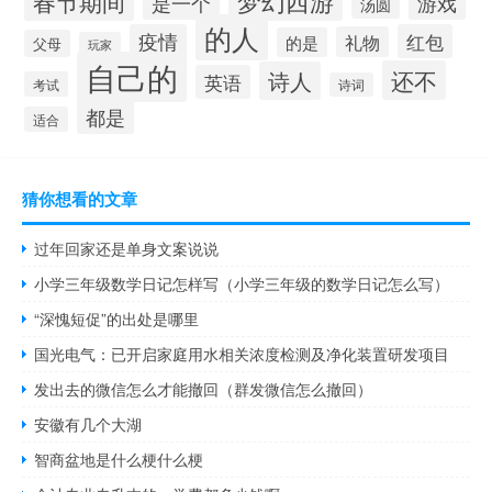
梦幻西游
春节期间
是一个
游戏
汤圆
的人
疫情
红包
礼物
的是
父母
玩家
自己的
还不
诗人
英语
考试
诗词
都是
适合
猜你想看的文章
过年回家还是单身文案说说
小学三年级数学日记怎样写（小学三年级的数学日记怎么写）
“深愧短促”的出处是哪里
国光电气：已开启家庭用水相关浓度检测及净化装置研发项目
发出去的微信怎么才能撤回（群发微信怎么撤回）
安徽有几个大湖
智商盆地是什么梗什么梗