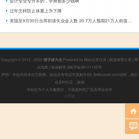
会计专业专升本的，学费都多少钱啊
过年怎样防止体重上升下降
美国至9月30日当周初请失业金人数 20.7万人预期21万人前值20.4万人
Copyright © 2012 - 2026
猜字谜大全
Powered by
网站分类目录
|
精选推荐文章
|
网
站地图
|
疑难解答
湘ICP备08101105号
声明：本站内容来自互联网，如信息有错误可发邮件到f_fb#foxmail.com说明，我们
会及时纠正，谢谢
本站仅为个人兴趣爱好，不接盈利性广告及商业合作
小男孩