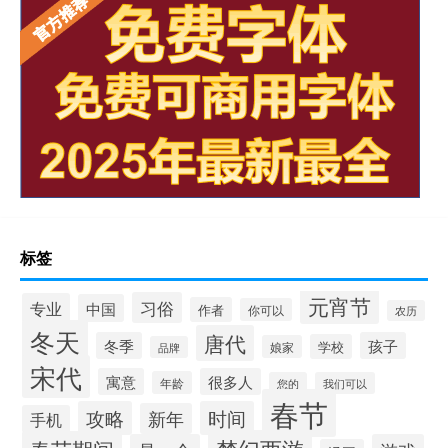
标签
元宵节
习俗
专业
中国
作者
你可以
农历
冬天
唐代
冬季
孩子
学校
娘家
品牌
宋代
寓意
很多人
年龄
您的
我们可以
春节
攻略
时间
新年
手机