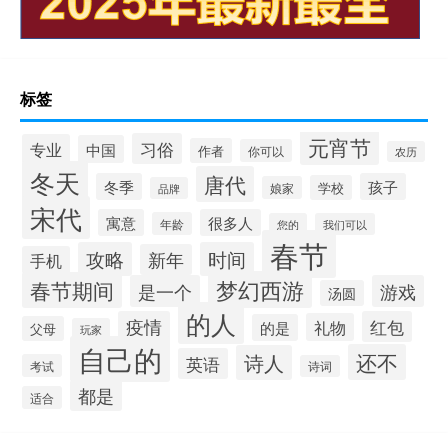
标签
元宵节
习俗
专业
中国
作者
你可以
农历
冬天
唐代
冬季
孩子
学校
娘家
品牌
宋代
寓意
很多人
年龄
您的
我们可以
春节
攻略
时间
新年
手机
梦幻西游
春节期间
是一个
游戏
汤圆
的人
疫情
红包
礼物
的是
父母
玩家
自己的
还不
诗人
英语
考试
诗词
都是
适合