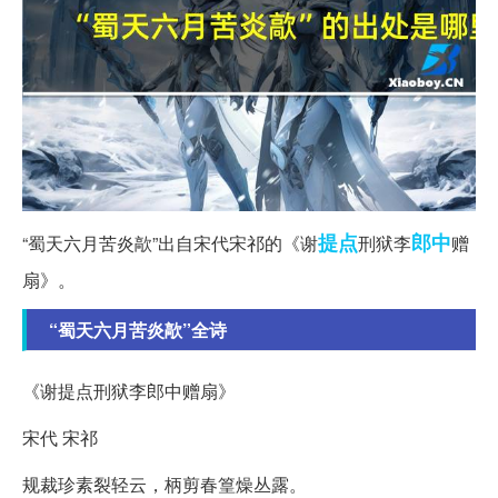
提点
郎中
“蜀天六月苦炎歊”出自宋代宋祁的《谢
刑狱李
赠
扇》。
“蜀天六月苦炎歊”全诗
《谢提点刑狱李郎中赠扇》
宋代 宋祁
规裁珍素裂轻云，柄剪春篁燥丛露。