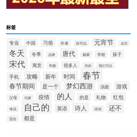
标签
元宵节
习俗
专业
中国
作者
你可以
农历
冬天
唐代
冬季
孩子
学校
娘家
品牌
宋代
寓意
很多人
年龄
您的
我们可以
春节
攻略
时间
新年
手机
梦幻西游
春节期间
是一个
游戏
汤圆
的人
疫情
红包
礼物
的是
父母
玩家
自己的
还不
诗人
英语
考试
诗词
都是
适合