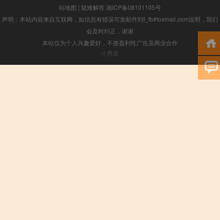
站地图
|
疑难解答
湘ICP备08101105号
声明：本站内容来自互联网，如信息有错误可发邮件到f_fb#foxmail.com说明，我们
会及时纠正，谢谢
本站仅为个人兴趣爱好，不接盈利性广告及商业合作
小男孩