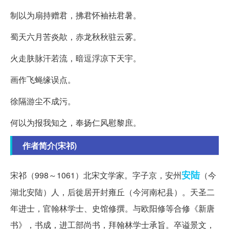
制以为扇持赠君，拂君怀袖袪君暑。
蜀天六月苦炎歊，赤龙秋秋驻云雾。
火走肤脉汗若流，暗逗浮凉下天宇。
画作飞蝇缘误点。
徐隔游尘不成污。
何以为报我知之，奉扬仁风慰黎庶。
作者简介(宋祁)
安陆
宋祁（998～1061）北宋文学家。字子京，安州
（今
湖北安陆）人，后徙居开封雍丘（今河南杞县）。天圣二
年进士，官翰林学士、史馆修撰。与欧阳修等合修《新唐
书》，书成，进工部尚书，拜翰林学士承旨。卒谥景文，