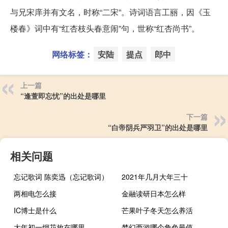
与兄宋庠并有文名，时称“二宋”。诗词语言工丽，因《玉
楼春》词中有“红杏枝头春意闹”句，世称“红杏尚书”。
网络标签：
安陆
提点
郎中
上一篇
“逢萱即忘忧”的出处是哪里
下一篇
“白帝阴兵严羽卫”的出处是哪里
相关问题
忘记歌词 陈奕迅（忘记歌词）
2021年几月大年三十
两相电怎么接
金融读研日本怎么样
IC博士是什么
芒果叶子冬天怎么养活
大年初一烟花放在哪里
梦幻西游哪个角色最值