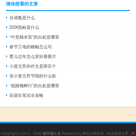
猜你想看的文章
合成氨是什么
DDX指标是什么
“中意颇未宣”的出处是哪里
春节工地的横幅怎么写
婴儿过年怎么穿好看图片
小度元宵的作文是两百个
张小斐元宵节唱的什么歌
“低随槐树行”的出处是哪里
应届生笔试全攻略
Copyright © 2012 - 2026
猜字谜大全
Powered by
网站分类目录
|
精选推荐文章
|
网