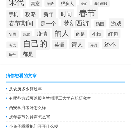
宋代
寓意
很多人
年龄
您的
我们可以
春节
攻略
时间
新年
手机
梦幻西游
春节期间
是一个
游戏
汤圆
的人
疫情
红包
礼物
的是
父母
玩家
自己的
还不
诗人
英语
考试
诗词
都是
适合
猜你想看的文章
从农历多少算过年
有哪些方式可以报考兰州理工大学在职研究生
西安学府考研怎么样
虎年春节的钟声怎么写
小兔子乖乖把门开开什么梗