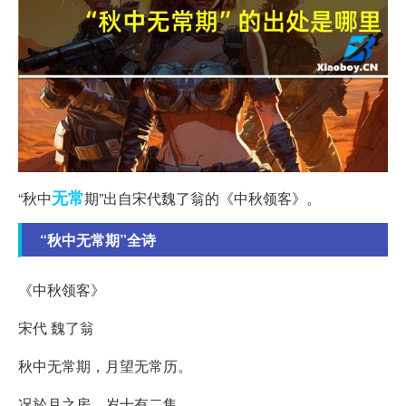
无常
“秋中
期”出自宋代魏了翁的《中秋领客》。
“秋中无常期”全诗
《中秋领客》
宋代 魏了翁
秋中无常期，月望无常历。
况於月之房，岁十有二集。