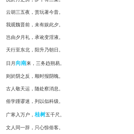
云胡三五夜，赏玩著今昔。
我观魏晋前，未有娱此夕。
岂由夕月礼，承讹变淫液。
天行至东北，阳升乃朝日。
向南
日月
来，三务趋朔易。
则於阴之反，顺时报阴魄。
古人敬天运，随处察消息。
俗学踵谬迷，列以似科级。
桂树
广寒入万户，
五千尺。
文人同一辞，只心惊俗客。