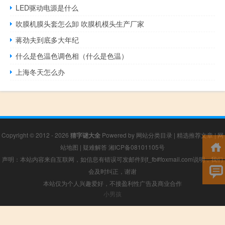
LED驱动电源是什么
吹膜机膜头套怎么卸 吹膜机模头生产厂家
蒋劲夫到底多大年纪
什么是色温色调色相（什么是色温）
上海冬天怎么办
Copyright © 2012 - 2026
猜字谜大全
Powered by
网站分类目录
|
精选推荐文章
|
网
站地图
|
疑难解答
湘ICP备08101105号
声明：本站内容来自互联网，如信息有错误可发邮件到f_fb#foxmail.com说明，我们
会及时纠正，谢谢
本站仅为个人兴趣爱好，不接盈利性广告及商业合作
小男孩