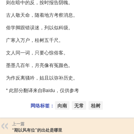
则在暗中的反，按时报告阴魄。
古人敬天命，随着地方考察消息。
俗学脚跟错误迷，列以似科级。
广寒入万户，桂树五千尺。
文人同一词，只要心惊俗客。
墨墨几百年，月亮像有冤颜色。
为作反离骚吟，姑且以弥补历史。
* 此部分翻译来自Baidu，仅供参考
网络标签：
向南
无常
桂树
上一篇
“期以风有位”的出处是哪里