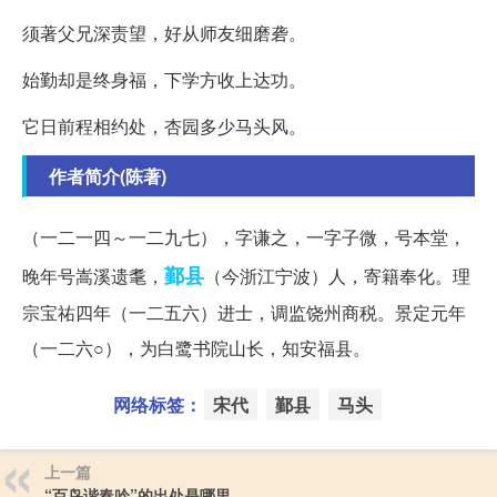
须著父兄深责望，好从师友细磨砻。
始勤却是终身福，下学方收上达功。
它日前程相约处，杏园多少马头风。
作者简介(陈著)
（一二一四～一二九七），字谦之，一字子微，号本堂，
鄞县
晚年号嵩溪遗耄，
（今浙江宁波）人，寄籍奉化。理
宗宝祐四年（一二五六）进士，调监饶州商税。景定元年
（一二六○），为白鹭书院山长，知安福县。
网络标签：
宋代
鄞县
马头
上一篇
“百鸟谐春吟”的出处是哪里