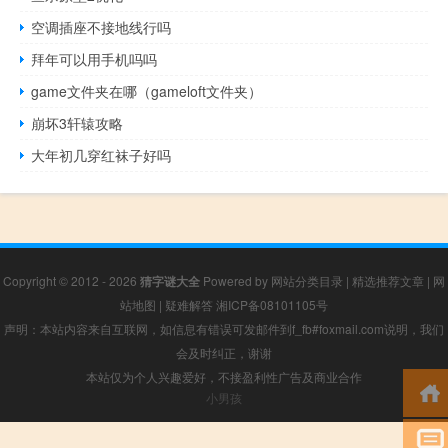
空调插座不接地线行吗
拜年可以用手机吗吗
game文件夹在哪（gameloft文件夹）
崩坏3轩辕攻略
大年初几穿红袜子好吗
Copyright © 2012 - 2026
猜字谜大全
Powered by
网站分类目录
|
精选推荐文章
|
网
站地图
|
疑难解答
湘ICP备08101105号
声明：本站内容来自互联网，如信息有错误可发邮件到f_fb#foxmail.com说明，我们
会及时纠正，谢谢
本站仅为个人兴趣爱好，不接盈利性广告及商业合作
小男孩