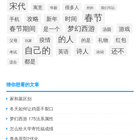
宋代
寓意
很多人
年龄
您的
我们可以
春节
攻略
时间
新年
手机
梦幻西游
春节期间
是一个
游戏
汤圆
的人
疫情
红包
礼物
的是
父母
玩家
自己的
还不
诗人
英语
考试
诗词
都是
适合
猜你想看的文章
冢和墓区别
冬天如何让鸡蛋不裂口
梦幻西游 175法系属性
怎么给大学寄托福成绩
查杀原型2优化