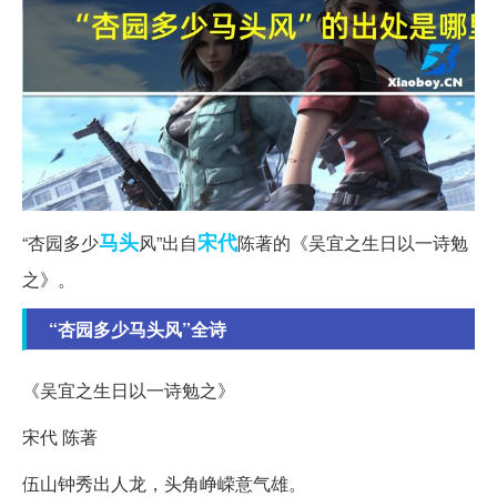
马头
宋代
“杏园多少
风”出自
陈著的《吴宜之生日以一诗勉
之》。
“杏园多少马头风”全诗
《吴宜之生日以一诗勉之》
宋代 陈著
伍山钟秀出人龙，头角峥嵘意气雄。