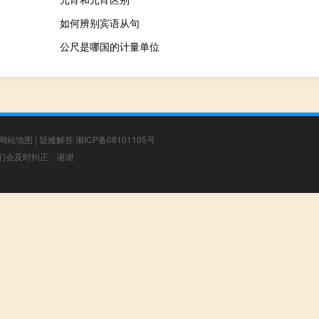
如何辨别宾语从句
公尺是哪国的计量单位
网站地图
|
疑难解答
湘ICP备08101105号
，我们会及时纠正，谢谢