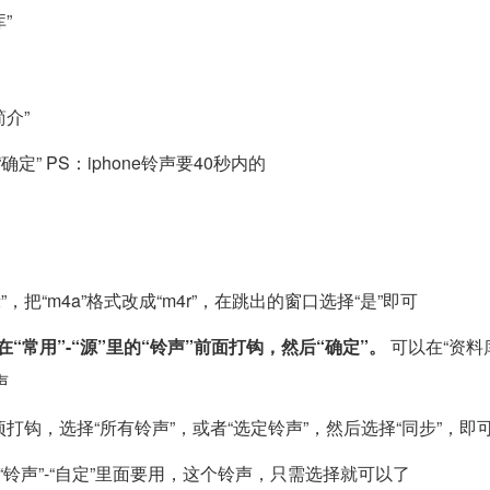
”
介”
确定” PS：iphone铃声要40秒内的
，把“m4a”格式改成“m4r”，在跳出的窗口选择“是”即可
开在“常用”-“源”里的“铃声”前面打钩，然后“确定”。
可以在“资料
声
铃声”项打钩，选择“所有铃声”，或者“选定铃声”，然后选择“同步”，即
”-“铃声”-“自定”里面要用，这个铃声，只需选择就可以了