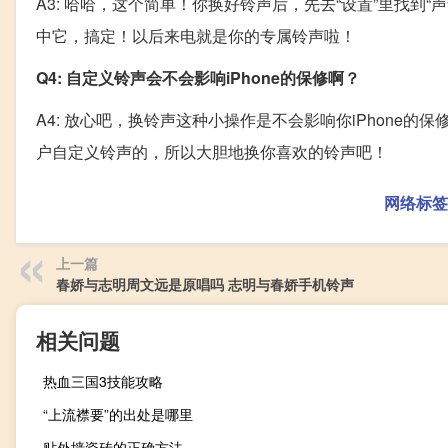
A3: 哈哈，这个简单！你换好铃声后，先去“设置”里找到
中它，搞定！以后来电就是你的专属铃声啦！
Q4: 自定义铃声会不会影响iPhone的保修啊？
A4: 放心吧，换铃声这种小操作是不会影响你iPhone
户自定义铃声的，所以大胆地换你喜欢的铃声吧！
网络标签
上一篇
春娇与志明周文远是原唱吗 志明与春娇手机铃声
相关问题
热血三国3技能攻略
“上流襟要”的出处是哪里
贴外墙瓷砖的正确方法