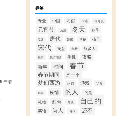
标签
习俗
专业
中国
作者
你可以
冬天
元宵节
冬季
农历
唐代
孩子
学校
娘家
品牌
宋代
寓意
很多人
年龄
攻略
手机
您的
我们可以
春节
时间
新年
春节期间
是一个
梦幻西游
库”里看
游戏
汤圆
父母
的人
疫情
的是
玩家
自己的
可
红包
礼物
考试
还不
诗人
英语
诗词