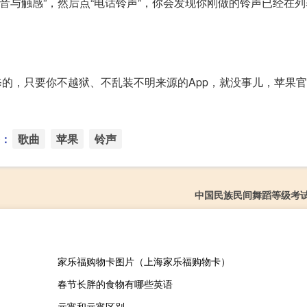
“声音与触感”，然后点“电话铃声”，你会发现你刚做的铃声已经在
的保修的，只要你不越狱、不乱装不明来源的App，就没事儿，苹果
：
歌曲
苹果
铃声
中国民族民间舞蹈等级考
家乐福购物卡图片（上海家乐福购物卡）
春节长胖的食物有哪些英语
元宵和元宵区别