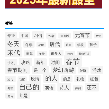
标签
元宵节
习俗
专业
中国
作者
你可以
农历
冬天
唐代
冬季
孩子
学校
娘家
品牌
宋代
寓意
很多人
年龄
您的
我们可以
春节
攻略
时间
新年
手机
梦幻西游
春节期间
是一个
游戏
汤圆
的人
疫情
红包
礼物
的是
父母
玩家
自己的
还不
诗人
英语
考试
诗词
都是
适合