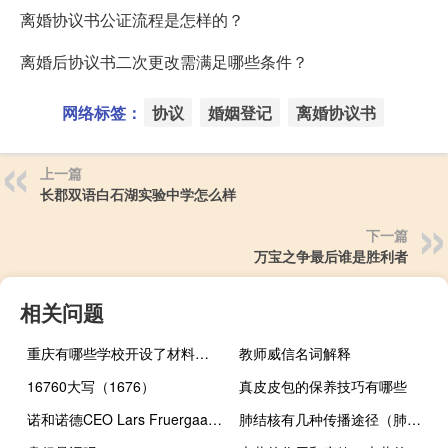
离婚协议书公证流程是怎样的？
离婚后协议书二次更改需满足哪些条件？
网络标签：
协议
婚姻登记
离婚协议书
上一篇
长郡双语白石湖实验中学怎么样
下一篇
万宝之争最后谁是胜利者
相关问题
重庆有哪些学校开设了材料化学专业
教师威信名词解释
16760大写（1676）
真皮皮包的保养技巧有哪些
诺和诺德CEO Lars Fruergaard Jorgensen：公司正加大生产力度以满足减肥药物Wegovy的市场需求
肺结核有几种传播途径（肺结核的传播途径有哪些）