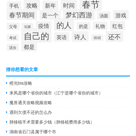
春节
攻略
时间
新年
手机
梦幻西游
春节期间
是一个
游戏
汤圆
的人
疫情
红包
礼物
的是
父母
玩家
自己的
还不
诗人
英语
考试
诗词
都是
适合
猜你想看的文章
橙光bts攻略
来凤是哪个省份的城市（江宁是哪个省份的城市）
魔兽通关攻略视频攻略
遇到欠债不还的怎么办
肺移植手术需要多少钱（肺移植费用多少钱）
湖南省石门县属于哪个市