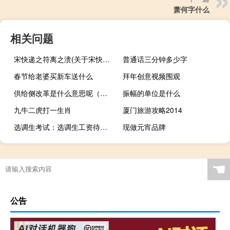
萧何字什么
相关问题
宋快递之符离之溃(关于宋快递之符离之溃简述)
普通话三分钟多少字
春节给老婆买新车送什么
拜年创意视频围观
供给侧改革是什么意思呢（供给侧改革是什么意思）
振幅的单位是什么
九牛二虎打一生肖
厦门旅游攻略2014
选调生考试：选调生工资待遇和发展前景怎么样
现做元宵品牌
☚
公告