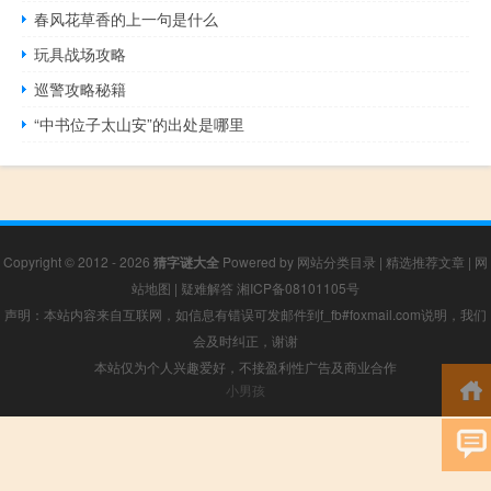
春风花草香的上一句是什么
玩具战场攻略
巡警攻略秘籍
“中书位子太山安”的出处是哪里
Copyright © 2012 - 2026
猜字谜大全
Powered by
网站分类目录
|
精选推荐文章
|
网
站地图
|
疑难解答
湘ICP备08101105号
声明：本站内容来自互联网，如信息有错误可发邮件到f_fb#foxmail.com说明，我们
会及时纠正，谢谢
本站仅为个人兴趣爱好，不接盈利性广告及商业合作
小男孩