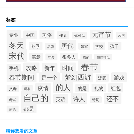
标签
元宵节
习俗
专业
中国
作者
你可以
农历
冬天
唐代
冬季
孩子
学校
娘家
品牌
宋代
寓意
很多人
年龄
您的
我们可以
春节
攻略
时间
新年
手机
梦幻西游
春节期间
是一个
游戏
汤圆
的人
疫情
红包
礼物
的是
父母
玩家
自己的
还不
诗人
英语
考试
诗词
都是
适合
猜你想看的文章