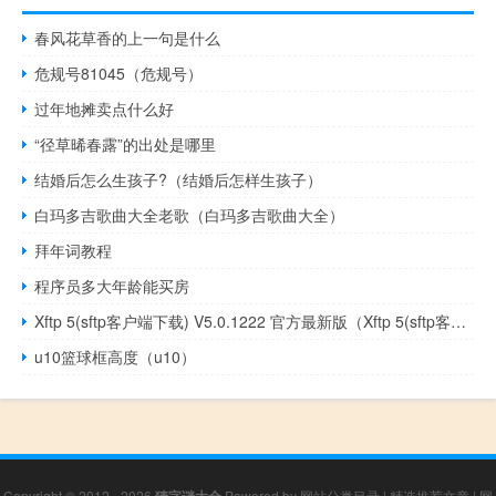
春风花草香的上一句是什么
危规号81045（危规号）
过年地摊卖点什么好
“径草晞春露”的出处是哪里
结婚后怎么生孩子?（结婚后怎样生孩子）
白玛多吉歌曲大全老歌（白玛多吉歌曲大全）
拜年词教程
程序员多大年龄能买房
Xftp 5(sftp客户端下载) V5.0.1222 官方最新版（Xftp 5(sftp客户端下载) V5.0.1222 官方最新版功能简介）
u10篮球框高度（u10）
Copyright © 2012 - 2026
猜字谜大全
Powered by
网站分类目录
|
精选推荐文章
|
网