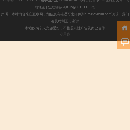
站地图
|
疑难解答
湘ICP备08101105号
声明：本站内容来自互联网，如信息有错误可发邮件到f_fb#foxmail.com说明，我们
会及时纠正，谢谢
本站仅为个人兴趣爱好，不接盈利性广告及商业合作
小男孩