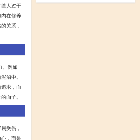
有些人过于
和内在修养
实的关系，
力。例如，
的泥沼中。
的追求，而
正的面子。
容易受伤，
内心，而是