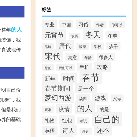
标签
习俗
专业
中国
作者
你可以
的人
一整年
冬天
元宵节
冬季
农历
的装饰，我
唐代
孩子
学校
娘家
品牌
并真诚地传
宋代
寓意
很多人
年龄
攻略
手机
您的
我们可以
春节
时间
新年
春节期间
是一个
证明自己价
梦幻西游
游戏
汤圆
父母
求职时，我
的人
疫情
的是
。但是我们
玩家
自己的
修养的基础
红包
礼物
考试
还不
诗人
英语
诗词