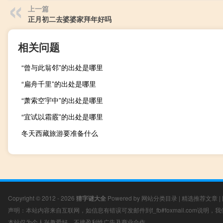
上一篇
正月初二去婆婆家拜年好吗
相关问题
“曾与此翁邻”的出处是哪里
“扁舟千里”的出处是哪里
“萧索空宇中”的出处是哪里
“宜试以霜霰”的出处是哪里
冬天西藏旅游要准备什么
Copyright © 2012 - 2026
猜字谜大全
Powered by
网站分类目录
|
精选推荐文章
|
声明：本站内容来自互联网，如信息有错误可发邮件到f_fb#foxmail.com说明
本站仅为个人兴趣爱好，不接盈利性广告及商业合作