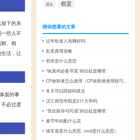
都是
适合
以放下的东
猜你想看的文章
到一些人不
过年给老人泡脚好吗
伤财。相
乱世真情攻略
的生活，让
初世是什么意思
“咏真何必更寻真”的出处是哪里
CF收割者怎么使用（CF收割者使用技巧 CF收割者使用技巧心得分享）
冬天可以陪娃吗英文
体面的事
汉江师范学院是211大学吗
，不必过度
“凭仗新诗与写成”的出处是哪里
春节年桔配什么花
错车道是什么意思（ccd是什么意思）