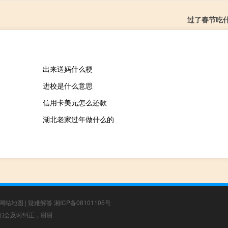
过了春节吃
出来送妈什么梗
进校是什么意思
信用卡美元怎么还款
湖北老家过年做什么的
网站地图
|
疑难解答
湘ICP备08101105号
，我们会及时纠正，谢谢