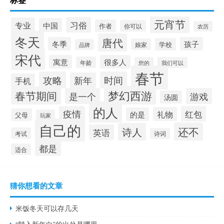
元宵节
习俗
专业
中国
作者
你可以
农历
冬天
唐代
冬季
孩子
学校
娘家
品牌
宋代
寓意
很多人
年龄
您的
我们可以
春节
攻略
时间
新年
手机
梦幻西游
春节期间
是一个
游戏
汤圆
的人
疫情
红包
礼物
的是
父母
玩家
自己的
还不
诗人
英语
考试
诗词
都是
适合
猜你想看的文章
米饭冬天可以存几天
“鬓入新年白”的出处是哪里