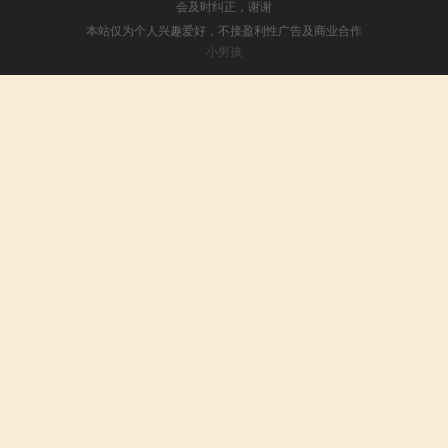
会及时纠正，谢谢
本站仅为个人兴趣爱好，不接盈利性广告及商业合作
小男孩