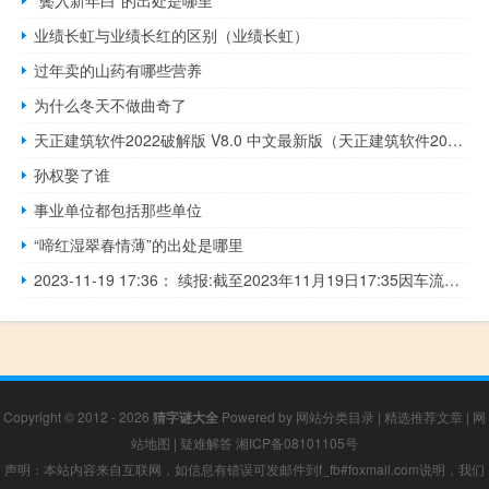
业绩长虹与业绩长红的区别（业绩长虹）
过年卖的山药有哪些营养
为什么冬天不做曲奇了
天正建筑软件2022破解版 V8.0 中文最新版（天正建筑软件2022破解版 V8.0 中文最新版功能简介）
孙权娶了谁
事业单位都包括那些单位
“啼红湿翠春情薄”的出处是哪里
2023-11-19 17:36： 续报:截至2023年11月19日17:35因车流量大,绕城高速内环方向雁塔至高新之间、田王至曲江之间、未央至杏园之间,外环方向丈八至雁塔之间、新筑至杏园之间,六村堡至经开之间双向车流量大,未央北出入口、新筑、长安路、河池寨收费站出口通行缓慢。 ​​​
Copyright © 2012 - 2026
猜字谜大全
Powered by
网站分类目录
|
精选推荐文章
|
网
站地图
|
疑难解答
湘ICP备08101105号
声明：本站内容来自互联网，如信息有错误可发邮件到f_fb#foxmail.com说明，我们