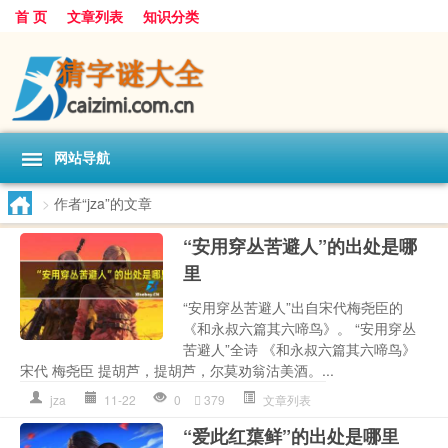
首 页
文章列表
知识分类
网站导航
>
作者“jza”的文章
“安用穿丛苦避人”的出处是哪
里
“安用穿丛苦避人”出自宋代梅尧臣的
《和永叔六篇其六啼鸟》。 “安用穿丛
苦避人”全诗 《和永叔六篇其六啼鸟》
宋代 梅尧臣 提胡芦，提胡芦，尔莫劝翁沽美酒。...
jza
11-22
0
379
文章列表
“爱此红蕖鲜”的出处是哪里