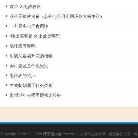
虚荣 闪电战攻略
苏芒天价伙食费（苏芒与节目组回应伙食费争议）
一升是多少斤食用油
“晚出芙蓉阙”的出处是哪里
地坪漆有毒吗
耐阴又容易开花的植物
会计总监是什么级别
电压表的特点
生物制剂属于什么类别
泉州过年去哪里摆摊比较好
Copyright © 2012 - 2026
猜字谜大全
Powered by
网站分类目录
|
精选推荐文章
|
网