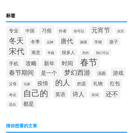
标签
元宵节
习俗
专业
中国
作者
你可以
农历
冬天
唐代
冬季
孩子
学校
娘家
品牌
宋代
寓意
很多人
年龄
您的
我们可以
春节
攻略
时间
新年
手机
梦幻西游
春节期间
是一个
游戏
汤圆
的人
疫情
红包
礼物
的是
父母
玩家
自己的
还不
诗人
英语
考试
诗词
都是
适合
猜你想看的文章