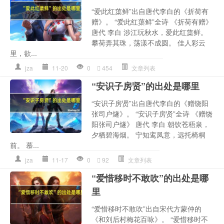
“爱此红蕖鲜”出自唐代李白的《折荷有
赠》。 “爱此红蕖鲜”全诗 《折荷有赠》
唐代 李白 涉江玩秋水，爱此红蕖鲜。
攀荷弄其珠，荡漾不成圆。 佳人彩云
里，欲...
jza
11-20
0
454
文章列表
“安识子房贤”的出处是哪里
“安识子房贤”出自唐代李白的《赠饶阳
张司户燧》。 “安识子房贤”全诗 《赠饶
阳张司户燧》 唐代 李白 朝饮苍梧泉，
夕栖碧海烟。 宁知鸾凤意，远托椅桐
前。 慕...
jza
11-17
0
92
文章列表
“爱惜移时不敢吹”的出处是哪
里
“爱惜移时不敢吹”出自宋代方蒙仲的
《和刘后村梅花百咏》。 “爱惜移时不