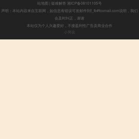
站地图
|
疑难解答
湘ICP备08101105号
声明：本站内容来自互联网，如信息有错误可发邮件到f_fb#foxmail.com说明，我们
会及时纠正，谢谢
本站仅为个人兴趣爱好，不接盈利性广告及商业合作
小男孩