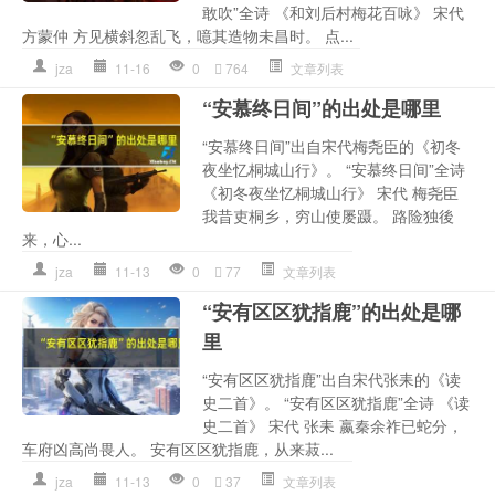
敢吹”全诗 《和刘后村梅花百咏》 宋代
方蒙仲 方见横斜忽乱飞，噫其造物未昌时。 点...
jza
11-16
0
764
文章列表
“安慕终日间”的出处是哪里
“安慕终日间”出自宋代梅尧臣的《初冬
夜坐忆桐城山行》。 “安慕终日间”全诗
《初冬夜坐忆桐城山行》 宋代 梅尧臣
我昔吏桐乡，穷山使屡蹑。 路险独後
来，心...
jza
11-13
0
77
文章列表
“安有区区犹指鹿”的出处是哪
里
“安有区区犹指鹿”出自宋代张耒的《读
史二首》。 “安有区区犹指鹿”全诗 《读
史二首》 宋代 张耒 嬴秦余祚已蛇分，
车府凶高尚畏人。 安有区区犹指鹿，从来菽...
jza
11-13
0
37
文章列表