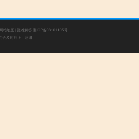
网站地图
|
疑难解答
湘ICP备08101105号
，我们会及时纠正，谢谢