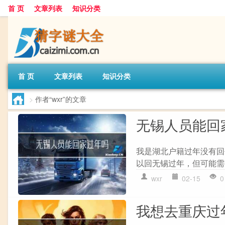
首 页
文章列表
知识分类
首 页
文章列表
知识分类
>
作者“wxr”的文章
无锡人员能回
我是湖北户籍过年没有回
以回无锡过年，但可能需要
wxr
02-15
0
我想去重庆过