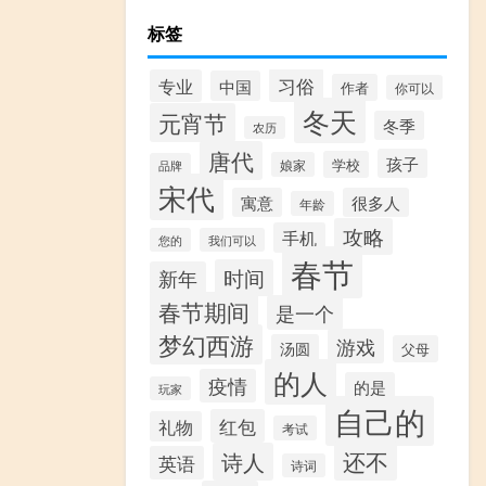
标签
习俗
专业
中国
作者
你可以
冬天
元宵节
冬季
农历
唐代
孩子
学校
娘家
品牌
宋代
寓意
很多人
年龄
攻略
手机
您的
我们可以
春节
时间
新年
春节期间
是一个
梦幻西游
游戏
汤圆
父母
的人
疫情
的是
玩家
自己的
红包
礼物
考试
还不
诗人
英语
诗词