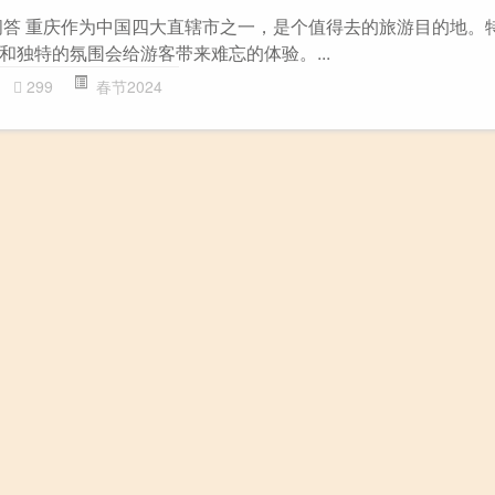
L问答 重庆作为中国四大直辖市之一，是个值得去的旅游目的地。
和独特的氛围会给游客带来难忘的体验。...
299
春节2024