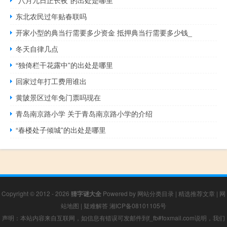
东北农民过年贴春联吗
开家小型的典当行需要多少资金 抵押典当行需要多少钱_
冬天自律几点
“独倚栏干花露中”的出处是哪里
回家过年打工费用谁出
黄陂景区过年免门票吗现在
青岛南京路小学 关于青岛南京路小学的介绍
“春楼处子倾城”的出处是哪里
Copyright © 2012 - 2026
猜字谜大全
Powered by
网站分类目录
|
精选推荐文章
|
网
站地图
|
疑难解答
湘ICP备08101105号
声明：本站内容来自互联网，如信息有错误可发邮件到f_fb#foxmail.com说明，我们