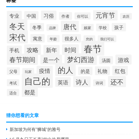
元宵节
习俗
专业
中国
作者
你可以
农历
冬天
唐代
冬季
孩子
学校
娘家
品牌
宋代
寓意
很多人
年龄
您的
我们可以
春节
攻略
时间
新年
手机
梦幻西游
春节期间
是一个
游戏
汤圆
的人
疫情
红包
礼物
的是
父母
玩家
自己的
还不
诗人
英语
考试
诗词
都是
适合
猜你想看的文章
新加坡为何有”狮城”的雅号
“八月九日正长夜”的出处是哪里