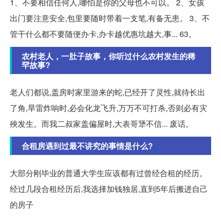
1、不要相信任何人,哪怕是你的父母也不可以。 2、女孩
出门要注意安全,包里要随时带着一支笔,有备无患。 3、不
管干什么都不要随便办卡,办卡越优惠坑越大,事... 63。
农村老人，一肚子故事，你听过什么农村发生的稀
罕故事?
老人们都说,盖房时家里游来的蛇,已经开了灵性,就待长出
了角,旱雷炸响时,必会化龙飞升,万万不可打杀,否则必有灾
殃发生。而我二叔家盖偏屋时,大表哥犟不信... 废话。
合租房遇到过最不讲究的事情是什么?
大部分刚毕业的普通大学生应该都有过曾经合租的经历。
经过几段合租经历后,我选择加钱独居,直到5年后搬进自己
的房子