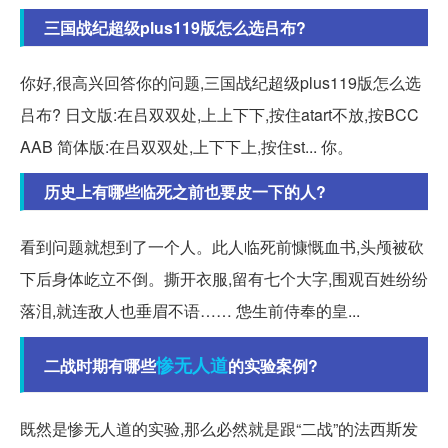
三国战纪超级plus119版怎么选吕布?
你好,很高兴回答你的问题,三国战纪超级plus119版怎么选
吕布? 日文版:在吕双双处,上上下下,按住atart不放,按BCC
AAB 简体版:在吕双双处,上下下上,按住st... 你。
历史上有哪些临死之前也要皮一下的人?
看到问题就想到了一个人。此人临死前慷慨血书,头颅被砍
下后身体屹立不倒。撕开衣服,留有七个大字,围观百姓纷纷
落泪,就连敌人也垂眉不语…… 怹生前侍奉的皇...
惨无人道
二战时期有哪些
的实验案例?
既然是惨无人道的实验,那么必然就是跟“二战”的法西斯发