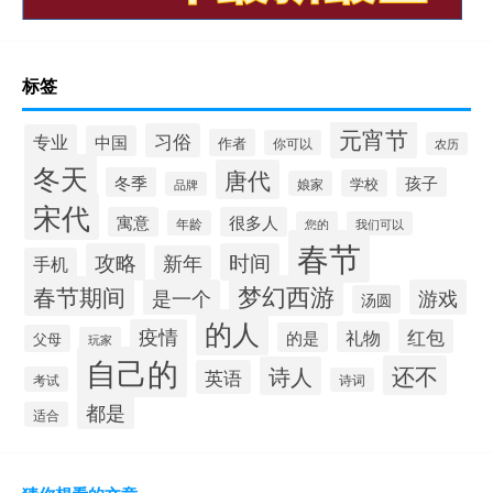
标签
元宵节
习俗
专业
中国
作者
你可以
农历
冬天
唐代
冬季
孩子
学校
娘家
品牌
宋代
寓意
很多人
年龄
您的
我们可以
春节
攻略
时间
新年
手机
梦幻西游
春节期间
是一个
游戏
汤圆
的人
疫情
红包
礼物
的是
父母
玩家
自己的
还不
诗人
英语
考试
诗词
都是
适合