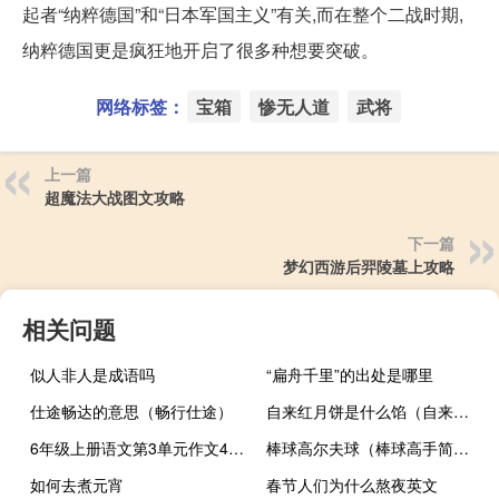
起者“纳粹德国”和“日本军国主义”有关,而在整个二战时期,
纳粹德国更是疯狂地开启了很多种想要突破。
网络标签：
宝箱
惨无人道
武将
上一篇
超魔法大战图文攻略
下一篇
梦幻西游后羿陵墓上攻略
相关问题
似人非人是成语吗
“扁舟千里”的出处是哪里
仕途畅达的意思（畅行仕途）
自来红月饼是什么馅（自来红）
6年级上册语文第3单元作文450字（6年级上册语文第3单元作文）
棒球高尔夫球（棒球高手简介）
如何去煮元宵
春节人们为什么熬夜英文