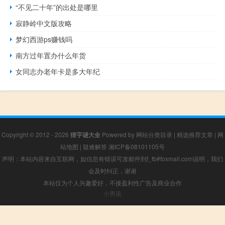
“不见二十年”的出处是哪里
寂静岭中文版攻略
梦幻西游ps赚钱吗
南方过年置办什么年货
女同志办老年卡是多大年纪
Copyright © 2012 - 2026
猜字谜大全
Powered by
网站分类目录
|
精选推荐文章
|
网
站地图
|
疑难解答
湘ICP备08101105号
声明：本站内容来自互联网，如信息有错误可发邮件到f_fb#foxmail.com说明，我们
会及时纠正，谢谢
本站仅为个人兴趣爱好，不接盈利性广告及商业合作
小男孩