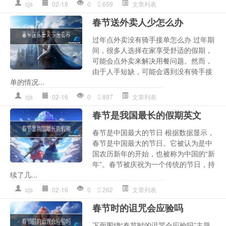
cjs
02-18
0
659
文章列表
春节送外卖人少怎么办
过年点外卖没有骑手接单怎么办 过年期
间，很多人选择在家享受舒适的假期，
可能会点外卖来解决用餐问题。然而，
由于人手短缺，可能会遇到没有骑手接
单的情况...
cjs
02-16
0
897
文章列表
春节是我国最长的假期英文
春节是中国最大的节日 根据数据显示，
春节是中国最大的节日。它被认为是中
国农历新年的开始，也被称为中国的“新
年”。春节被庆祝为一个传统的节日，持
续了几...
cjs
02-16
0
262
文章列表
春节时的诅咒会应验吗
下面围绕“春节时的诅咒会应验吗”主题