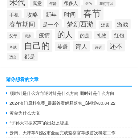
宋代
寓意
很多人
年龄
您的
我们可以
春节
攻略
时间
新年
手机
梦幻西游
春节期间
是一个
游戏
汤圆
的人
疫情
红包
礼物
的是
父母
玩家
自己的
还不
诗人
英语
考试
诗词
都是
适合
猜你想看的文章
顺时针是什么方向逆时针是什么方向 顺时针是什么方向
2024澳门原料免费_最新答案解释落实_GM版v80.84.22
黄金为什么大涨
“子孙大可振家声”的出处是哪里
云南、天津等5省区市全面完成监察官等级首次确定工作