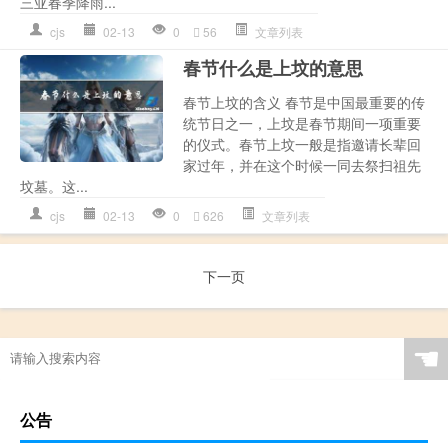
三亚春季降雨...
cjs
02-13
0
56
文章列表
春节什么是上坟的意思
春节上坟的含义 春节是中国最重要的传
统节日之一，上坟是春节期间一项重要
的仪式。春节上坟一般是指邀请长辈回
家过年，并在这个时候一同去祭扫祖先
坟墓。这...
cjs
02-13
0
626
文章列表
下一页
☚
公告