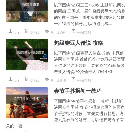
以下围绕“超级三国1攻略”主题解决网友
的困惑 三国杀十周年超级兵号怎么培养
的? 在三国杀十周年版本中,超级兵号是
一种特殊的称号,可以通过完成...
cjs
04-28
0
794
手游攻略
超级赛亚人传说 攻略
以下围绕“超级赛亚人传说 攻略”主题解
决网友的困惑 谁能给个七龙珠超级赛亚
人传说的详细攻略，要有图的? sfc超级
赛亚人传说 经验值最大 7E14F3...
cjs
04-27
0
849
手游攻略
春节手抄报初一教程
下面围绕“春节手抄报初一教程”主题解
决网友的困惑 春节小报怎么画? 在画春
节手抄报的时候，首先要进行构思。考
虑到是春节的题材，可以选择与春节有
关的、喜...