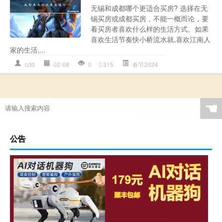
无锡和成都哪个更适合买房? 选择在无
锡买房或成都买房，不能一概而论，要
看买房者喜欢什么样的生活方式。如果
喜欢生活节奏快小桥流水就,喜欢江南人
家的生活,...
cdd
02-08
0
315
春节2024
☚
公告