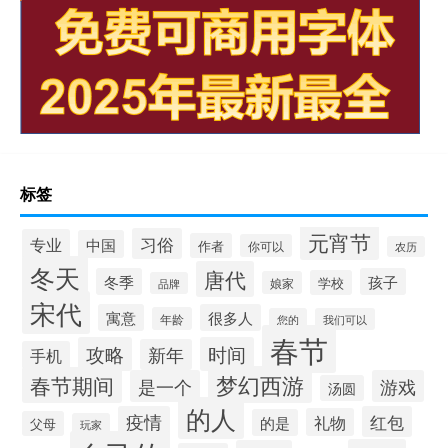
标签
元宵节
习俗
专业
中国
作者
你可以
农历
冬天
唐代
冬季
孩子
学校
娘家
品牌
宋代
寓意
很多人
年龄
您的
我们可以
春节
攻略
时间
新年
手机
梦幻西游
春节期间
是一个
游戏
汤圆
的人
疫情
红包
礼物
的是
父母
玩家