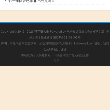
“四十年间梦已非”的出处是哪里
Copyright © 2012 - 2026
猜字谜大全
Powered by
网站分类目录
|
精选推荐文章
|
网
站地图
|
疑难解答
湘ICP备08101105号
声明：本站内容来自互联网，如信息有错误可发邮件到f_fb#foxmail.com说明，我们
会及时纠正，谢谢
本站仅为个人兴趣爱好，不接盈利性广告及商业合作
小男孩