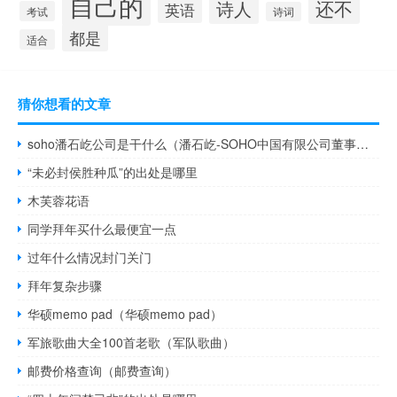
自己的
还不
诗人
英语
考试
诗词
都是
适合
猜你想看的文章
soho潘石屹公司是干什么（潘石屹-SOHO中国有限公司董事长介绍）
“未必封侯胜种瓜”的出处是哪里
木芙蓉花语
同学拜年买什么最便宜一点
过年什么情况封门关门
拜年复杂步骤
华硕memo pad（华硕memo pad）
军旅歌曲大全100首老歌（军队歌曲）
邮费价格查询（邮费查询）