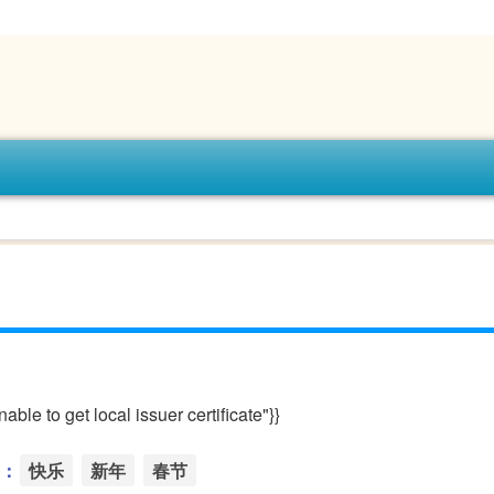
le to get local issuer certificate"}}
：
快乐
新年
春节