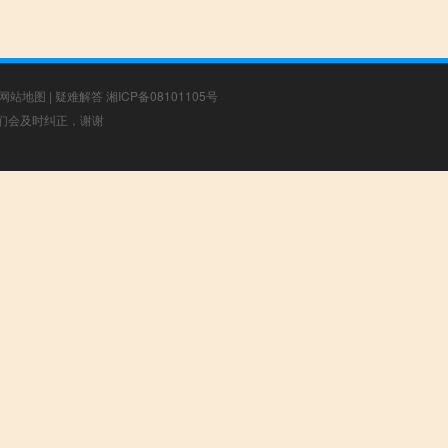
网站地图
|
疑难解答
湘ICP备08101105号
，我们会及时纠正，谢谢