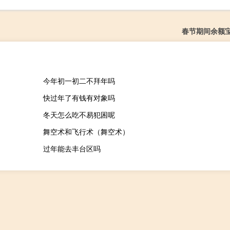
春节期间余额
今年初一初二不拜年吗
快过年了有钱有对象吗
冬天怎么吃不易犯困呢
舞空术和飞行术（舞空术）
过年能去丰台区吗