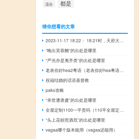
都是
适合
猜你想看的文章
2023-11-17 18:22： 18:21时，天府大道：因天府立交至人南立交进城方向车辆排行较长，行驶速度缓慢，现交管部门对天府立交进城方向匝道采取临时交通管理措施，请广大驾驶员合理选择剑南大道、益州大道以及科华南路绕行。 ​​​
“晚出芙蓉阙”的出处是哪里
“严光亦是夷齐类”的出处是哪里
老表你好hea2粤语（老表你好hea粤语版）
祝福结婚的话语基督教
pako攻略
“幸世遭唐虞”的出处是哪里
全屋定制1100一平贵吗（110平全屋定制要多少钱）
“头上花枝照酒卮”的出处是哪里
vagaa哪个版本能用（vagaa还能用）