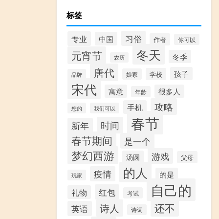
标签
习俗
专业
中国
作者
你可以
冬天
元宵节
冬季
农历
唐代
孩子
学校
娘家
品牌
宋代
寓意
很多人
年龄
攻略
手机
您的
我们可以
春节
时间
新年
春节期间
是一个
梦幻西游
游戏
汤圆
父母
的人
疫情
的是
玩家
自己的
红包
礼物
考试
还不
诗人
英语
诗词