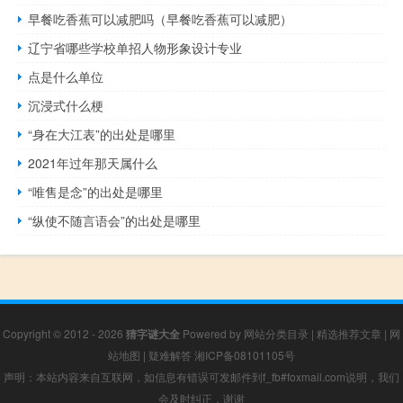
早餐吃香蕉可以减肥吗（早餐吃香蕉可以减肥）
辽宁省哪些学校单招人物形象设计专业
点是什么单位
沉浸式什么梗
“身在大江表”的出处是哪里
2021年过年那天属什么
“唯售是念”的出处是哪里
“纵使不随言语会”的出处是哪里
Copyright © 2012 - 2026
猜字谜大全
Powered by
网站分类目录
|
精选推荐文章
|
网
站地图
|
疑难解答
湘ICP备08101105号
声明：本站内容来自互联网，如信息有错误可发邮件到f_fb#foxmail.com说明，我们
会及时纠正，谢谢