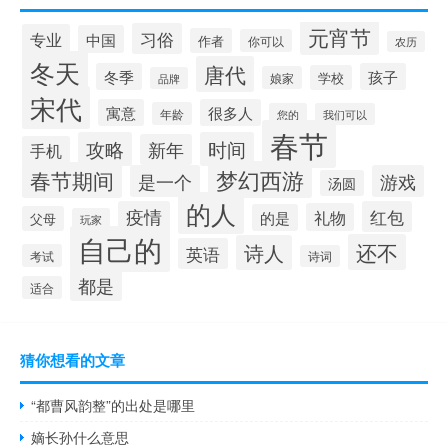
元宵节
习俗
专业
中国
作者
你可以
农历
冬天
唐代
冬季
孩子
学校
娘家
品牌
宋代
寓意
很多人
年龄
您的
我们可以
春节
攻略
时间
新年
手机
梦幻西游
春节期间
是一个
游戏
汤圆
的人
疫情
红包
礼物
的是
父母
玩家
自己的
还不
诗人
英语
考试
诗词
都是
适合
猜你想看的文章
“都曹风韵整”的出处是哪里
嫡长孙什么意思