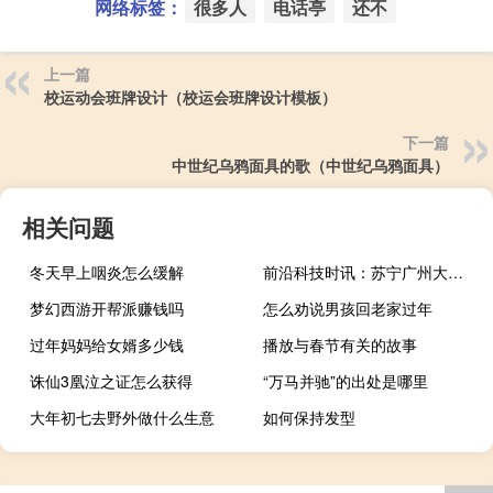
网络标签：
很多人
电话亭
还不
上一篇
校运动会班牌设计（校运会班牌设计模板）
下一篇
中世纪乌鸦面具的歌（中世纪乌鸦面具）
相关问题
冬天早上咽炎怎么缓解
前沿科技时讯：苏宁广州大区线上销售力争两倍增长
梦幻西游开帮派赚钱吗
怎么劝说男孩回老家过年
过年妈妈给女婿多少钱
播放与春节有关的故事
诛仙3凰泣之证怎么获得
“万马并驰”的出处是哪里
大年初七去野外做什么生意
如何保持发型