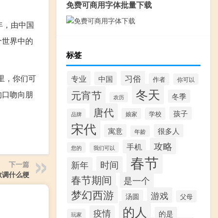
免费可商用字体批量下载
7年，由中国
个世界中的
标签
习俗
里，你们可
专业
中国
作者
你可以
冬天
元宵节
的口吻向朋
冬季
农历
唐代
孩子
学校
娘家
品牌
宋代
寓意
很多人
年龄
攻略
手机
您的
我们可以
春节
时间
新年
下一篇
数调什么梗
春节期间
是一个
梦幻西游
游戏
汤圆
父母
的人
疫情
的是
玩家