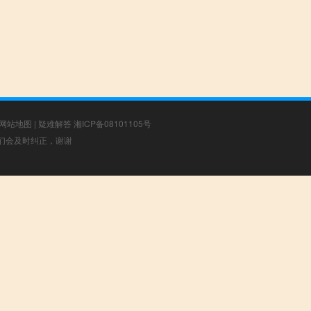
网站地图
|
疑难解答
湘ICP备08101105号
，我们会及时纠正，谢谢