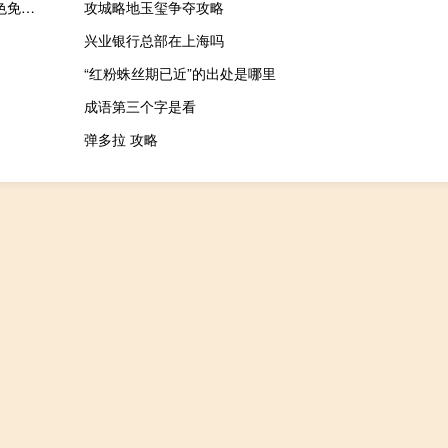
魔能六项属性修改器 +6 绿色免费版（魔能六项属性修改器 +6 绿色免费版功能简介）
攻城略地玉玺争夺攻略
兴业银行总部在上海吗
“红粉蛛丝期已近”的出处是哪里
成语第三个字是看
弹多拉 攻略