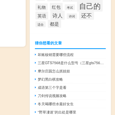
自己的
红包
礼物
考试
还不
诗人
英语
诗词
都是
适合
猜你想看的文章
坏账核销需要哪些流程
三星GTS7568是什么型号（三星gts7562）
摩尔庄园怎么抓娃娃
梦幻黑白棋攻略
成语第三个字是看
刀剑传说视频攻略
冬天喝哪些水最好女生
“野草凄迷”的出处是哪里