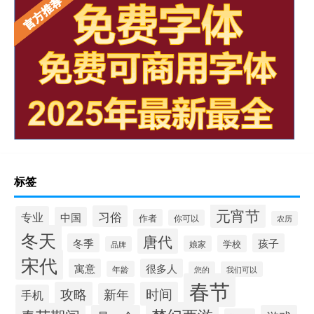
标签
元宵节
习俗
专业
中国
作者
你可以
农历
冬天
唐代
冬季
孩子
学校
娘家
品牌
宋代
寓意
很多人
年龄
您的
我们可以
春节
攻略
时间
新年
手机