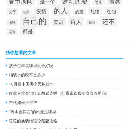
梦幻西游
春节期间
是一个
游戏
汤圆
的人
疫情
红包
礼物
的是
父母
玩家
自己的
还不
诗人
英语
考试
诗词
都是
适合
猜你想看的文章
孩子过年去哪里玩最好呢
桶装水的税率是多少
10月份中国哪个民族过年
红霉素软膏治疗真菌感染吗（红霉素软膏治痘痘管用吗）
古代如何拜年神
“蒸水会其左”的出处是哪里
暖暖的换装物语珍藏版攻略