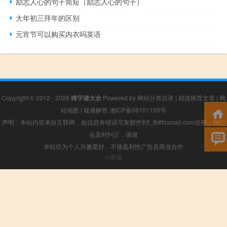
励志人心的句子简短（励志人心的句子）
大年初三拜年的区别
元宵节可以购买内衣吗英语
Copyright © 2012 - 2026
猜字谜大全
Powered by
网站分类目录
|
精选推荐文章
|
网
站地图
|
疑难解答
湘ICP备08101105号
声明：本站内容来自互联网，如信息有错误可发邮件到f_fb#foxmail.com说明，我们
会及时纠正，谢谢
本站仅为个人兴趣爱好，不接盈利性广告及商业合作
小男孩