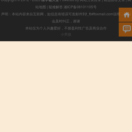
站地图
|
疑难解答
湘ICP备08101105号
声明：本站内容来自互联网，如信息有错误可发邮件到f_fb#foxmail.com说明，我们
会及时纠正，谢谢
本站仅为个人兴趣爱好，不接盈利性广告及商业合作
小男孩