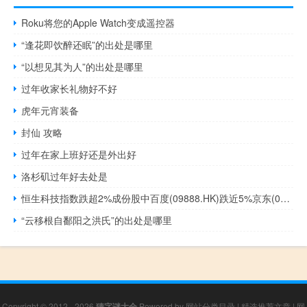
Roku将您的Apple Watch变成遥控器
“逢花即饮醉还眠”的出处是哪里
“以想见其为人”的出处是哪里
过年收家长礼物好不好
虎年元宵装备
封仙 攻略
过年在家上班好还是外出好
洛杉矶过年好去处是
恒生科技指数跌超2%成份股中百度(09888.HK)跌近5%京东(09618.HK)、哔哩哔哩(09626.HK)跌超3%美团(03690.HK)跌超2%
“云移根自鄱阳之洪氏”的出处是哪里
Copyright © 2012 - 2026
猜字谜大全
Powered by
网站分类目录
|
精选推荐文章
|
网