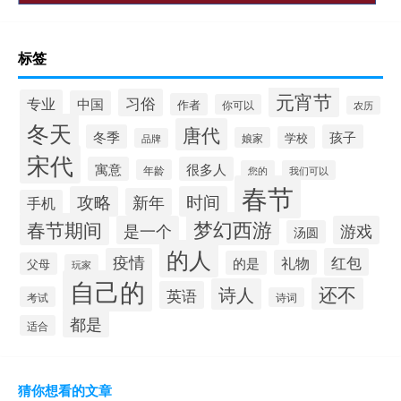
标签
元宵节
习俗
专业
中国
作者
你可以
农历
冬天
唐代
冬季
孩子
学校
娘家
品牌
宋代
寓意
很多人
年龄
您的
我们可以
春节
攻略
时间
新年
手机
梦幻西游
春节期间
是一个
游戏
汤圆
的人
疫情
红包
礼物
的是
父母
玩家
自己的
还不
诗人
英语
考试
诗词
都是
适合
猜你想看的文章