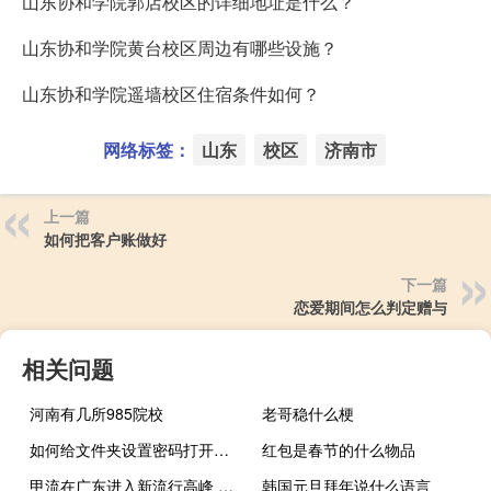
山东协和学院郭店校区的详细地址是什么？
山东协和学院黄台校区周边有哪些设施？
山东协和学院遥墙校区住宿条件如何？
网络标签：
山东
校区
济南市
上一篇
如何把客户账做好
下一篇
恋爱期间怎么判定赠与
相关问题
河南有几所985院校
老哥稳什么梗
如何给文件夹设置密码打开（如何给文件夹设置密码）
红包是春节的什么物品
甲流在广东进入新流行高峰 流感监测显示南方省份阳性率上升北方省份下降
韩国元旦拜年说什么语言