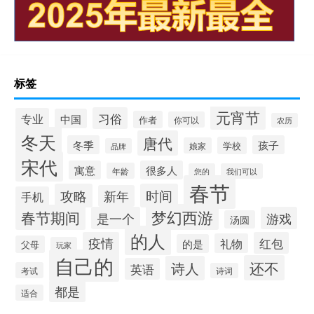
标签
元宵节
习俗
专业
中国
作者
你可以
农历
冬天
唐代
冬季
孩子
学校
娘家
品牌
宋代
寓意
很多人
年龄
您的
我们可以
春节
攻略
时间
新年
手机
梦幻西游
春节期间
是一个
游戏
汤圆
的人
疫情
红包
礼物
的是
父母
玩家
自己的
还不
诗人
英语
考试
诗词
都是
适合