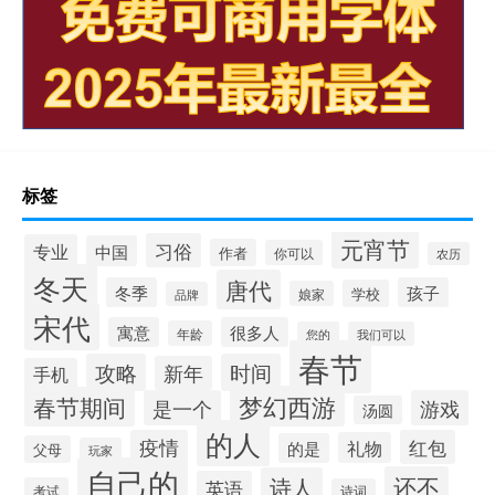
标签
元宵节
习俗
专业
中国
作者
你可以
农历
冬天
唐代
冬季
孩子
学校
娘家
品牌
宋代
寓意
很多人
年龄
您的
我们可以
春节
攻略
时间
新年
手机
梦幻西游
春节期间
是一个
游戏
汤圆
的人
疫情
红包
礼物
的是
父母
玩家
自己的
还不
诗人
英语
考试
诗词